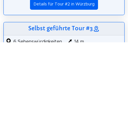
Details für Tour #2 in Würzburg
Selbst geführte Tour #3
6 Sehenswürdigkeiten
14 m
1,9 km
9 m
Röntgen-Gedächtnisstätte Würzburg
DenkOrt Deportationen
Stift Haug
Alexander Hahn
Universelles Leben
Berliner Meilenstein
Details für Tour #3 in Würzburg