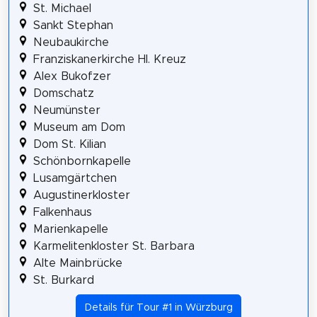
St. Michael
Sankt Stephan
Neubaukirche
Franziskanerkirche Hl. Kreuz
Alex Bukofzer
Domschatz
Neumünster
Museum am Dom
Dom St. Kilian
Schönbornkapelle
Lusamgärtchen
Augustinerkloster
Falkenhaus
Marienkapelle
Karmelitenkloster St. Barbara
Alte Mainbrücke
St. Burkard
Details für Tour #1 in Würzburg