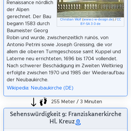
Renaissance nördlich
der Alpen
gerechnet. Der Bau
Christian Wolf
(
www.c-w-design.de
) /
CC
begann 1583 durch
BY-SA 3.0 de
Baumeister Georg
Robin und wurde, zwischenzeitlich ruinös, von
Antonio Petrini sowie Joseph Greissing, die vor
allem die oberen Turmgeschosse samt Kuppel und
Laterne neu errichteten, 1696 bis 1704 vollendet.
Nach schwerer Beschädigung im Zweiten Weltkrieg
erfolgte zwischen 1970 und 1985 der Wiederaufbau
der Neubaukirche.
Wikipedia: Neubaukirche (DE)
255 Meter / 3 Minuten
Sehenswürdigkeit 9: Franziskanerkirche
Hl. Kreuz