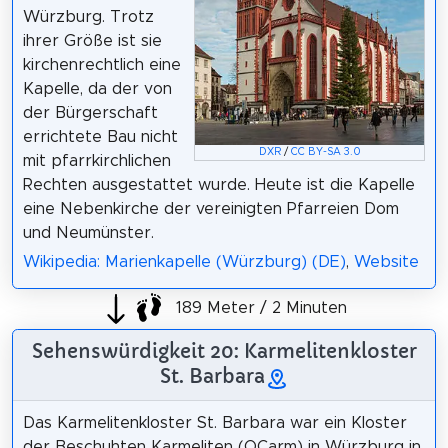
Würzburg. Trotz
ihrer Größe ist sie
kirchenrechtlich eine
Kapelle, da der von
der Bürgerschaft
errichtete Bau nicht
DXR
/
CC BY-SA 3.0
mit pfarrkirchlichen
Rechten ausgestattet wurde. Heute ist die Kapelle
eine Nebenkirche der vereinigten Pfarreien Dom
und Neumünster.
Wikipedia: Marienkapelle (Würzburg) (DE)
,
Website
189 Meter / 2 Minuten
Sehenswürdigkeit 20: Karmelitenkloster
St. Barbara
Das Karmelitenkloster St. Barbara war ein Kloster
der Beschuhten Karmeliten (OCarm) in Würzburg in