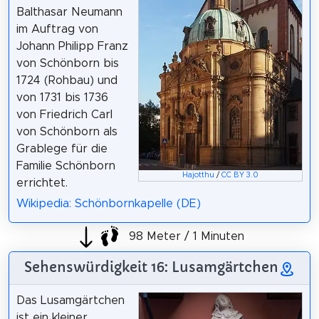
Balthasar Neumann
im Auftrag von
Johann Philipp Franz
von Schönborn bis
1724 (Rohbau) und
von 1731 bis 1736
von Friedrich Carl
von Schönborn als
Grablege für die
Familie Schönborn
Hajotthu
/
CC BY 3.0
errichtet.
Wikipedia: Schönbornkapelle (DE)
98 Meter / 1 Minuten
Sehenswürdigkeit 16: Lusamgärtchen
Das Lusamgärtchen
ist ein kleiner