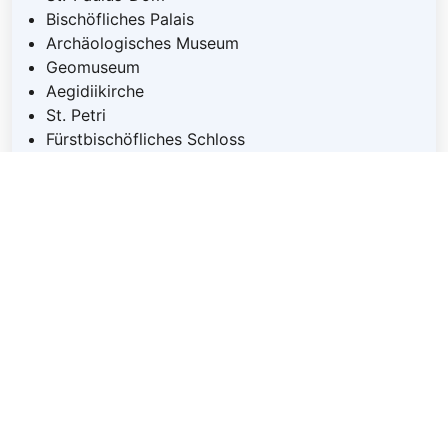
Bischöfliches Palais
Archäologisches Museum
Geomuseum
Aegidiikirche
St. Petri
Fürstbischöfliches Schloss
Botanischer Garten
Tuckesburg
Details für Tour #2 in Münster
Selbst geführte Tour #3
12 Sehenswürdigkeiten
38 m
3,3 km
37 m
Erlöserkirche
Stadtmuseum