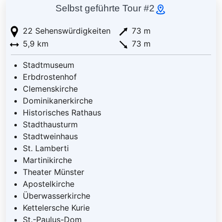
Selbst geführte Tour #2
22 Sehenswürdigkeiten
73 m
5,9 km
73 m
Stadtmuseum
Erbdrostenhof
Clemenskirche
Dominikanerkirche
Historisches Rathaus
Stadthausturm
Stadtweinhaus
St. Lamberti
Martinikirche
Theater Münster
Apostelkirche
Überwasserkirche
Kettelersche Kurie
St.-Paulus-Dom