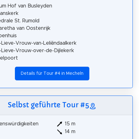
um Hof van Busleyden
Janskerk
drale St. Rumold
retha van Oostenrijk
penhuis
Lieve-Vrouw-van-Leliëndaalkerk
Lieve-Vrouw-over-de-Dijlekerk
elpoort
Details für Tour #4 in Mecheln
Selbst geführte Tour #5
enswürdigkeiten
15 m
14 m