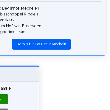
 Begijnhof Mechelen
bisschoppelijk paleis
Janskerk
um Hof van Busleyden
lgoedmuseum
Details für Tour #5 in Mecheln
amilie.
en