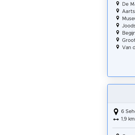
De M
Aarts
Muse
Jood
Begij
Groot
Van d
6 Seh
1,9 km