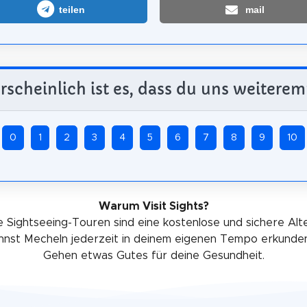
teilen
mail
scheinlich ist es, dass du uns weiterem
0
1
2
3
4
5
6
7
8
9
10
Warum Visit Sights?
 Sightseeing-Touren sind eine kostenlose und sichere Alt
nnst Mecheln jederzeit in deinem eigenen Tempo erkunde
Gehen etwas Gutes für deine Gesundheit.