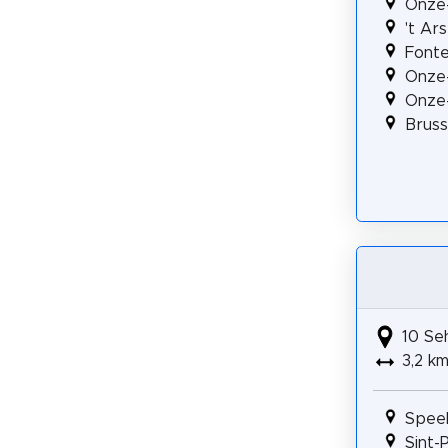
Onze-
't Ar
Fonte
Onze-
Onze-
Bruss
10 Se
3,2 k
Spee
Sint-