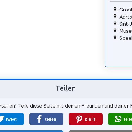
Groot
Aarts
Sint-
Muse
Spee
Teilen
sagen! Teile diese Seite mit deinen Freunden und deiner F
tweet
teilen
pin it
teil