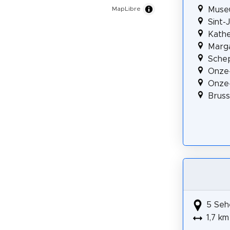
MapLibre
Muse
Sint-
Kathe
Marga
Sche
Onze-
Onze-
Bruss
5 Seh
1,7 km