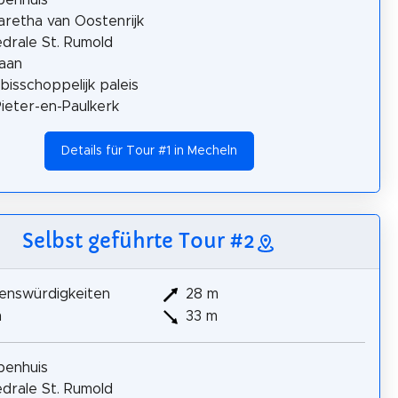
retha van Oostenrijk
drale St. Rumold
aan
bisschoppelijk paleis
Pieter-en-Paulkerk
Details für Tour #1 in Mecheln
Selbst geführte Tour #2
enswürdigkeiten
28 m
m
33 m
penhuis
drale St. Rumold