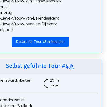
Lieve-Vrouw-van Hanswijkbasiliek
senaal
inbrug
Lieve-Vrouw-van-Leliëndaalkerk
Lieve-Vrouw-over-de-Dijlekerk
elpoort
Details für Tour #3 in Mecheln
Selbst geführte Tour #4
henswürdigkeiten
29 m
m
27 m
lgoedmuseum
Pieter-en-Paulkerk