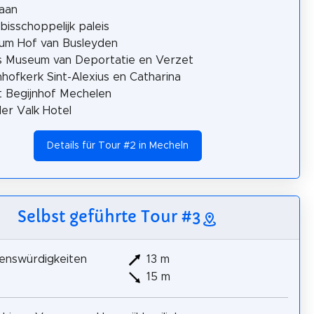
aan
bisschoppelijk paleis
um Hof van Busleyden
s Museum van Deportatie en Verzet
nhofkerk Sint-Alexius en Catharina
 Begijnhof Mechelen
er Valk Hotel
Details für Tour #2 in Mecheln
Selbst geführte Tour #3
enswürdigkeiten
13 m
15 m