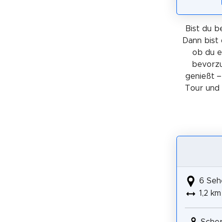
Bist du b
Dann bist 
ob du 
bevorzu
genießt –
Tour und 
6 Seh
1,2 km
Sche