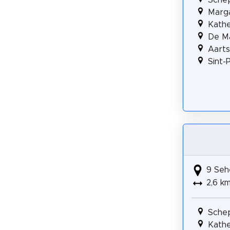
Marga
Kathe
De M
Aarts
Sint-
9 Seh
2,6 k
Sche
Kathe