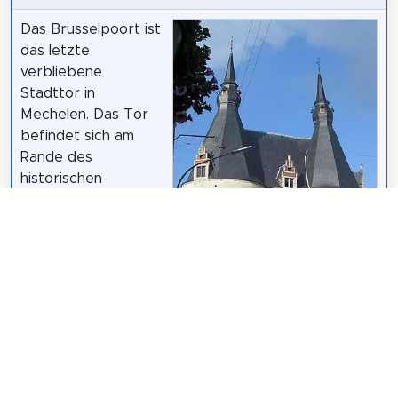
Das Brusselpoort ist
das letzte
verbliebene
Stadttor in
Mechelen. Das Tor
befindet sich am
Rande des
historischen
Zentrums der Stadt,
wo sich die
Ringstraße mit der
Hoogstraat kreuzt.
Wikipedia:
Brusselpoort
BrianKgs
op de
Nederlandstalige Wikipedia
/
(Mechelen) (NL)
,
CC BY-SA 3.0
Website
,
Heritage
Website