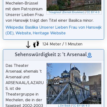
Mechelen-Brüssel
mit dem Patrozinium
Trougnouf (Benoit Brummer)
/
CC BY 4.0
Unserer Lieben Frau
von Hanswijk trägt den Titel einer Basilica minor.
Wikipedia: Basilika Unserer Lieben Frau von Hanswijk
(DE)
,
Website
,
Heritage Website
124 Meter / 1 Minuten
Sehenswürdigkeit 2: 't Arsenaal
Das Theater
Arsenaal, ehemals 't
Arsenaal und
ARSENAAL/LAZARU
S, ist die
Theatergruppe in
Mechelen, die in der
Spielzeit 2002-2003
L De Bock
/
CC BY-SA 4.0