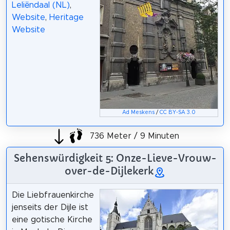
Leliëndaal (NL)
,
Website
,
Heritage
Website
Ad Meskens
/
CC BY-SA 3.0
736 Meter / 9 Minuten
Sehenswürdigkeit 5: Onze-Lieve-Vrouw-
over-de-Dijlekerk
Die Liebfrauenkirche
jenseits der Dijle ist
eine gotische Kirche