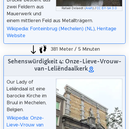
zwei Feldern aus
Rafaël Delaedt (
Arafi
) /
CC BY-SA 3.0
Mauerwerk und
einem mittleren Feld aus Metallträgern.
Wikipedia: Fonteinbrug (Mechelen) (NL)
,
Heritage
Website
381 Meter / 5 Minuten
Sehenswürdigkeit 4: Onze-Lieve-Vrouw-
van-Leliëndaalkerk
Our Lady of
Leliëndaal ist eine
barocke Kirche im
Bruul in Mechelen,
Belgien.
Wikipedia: Onze-
Lieve-Vrouw van