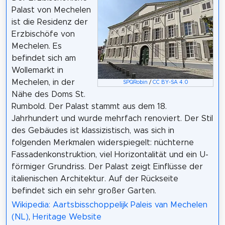
Palast von Mechelen
ist die Residenz der
Erzbischöfe von
Mechelen. Es
befindet sich am
Wollemarkt in
Mechelen, in der
SPQRobin
/
CC BY-SA 4.0
Nähe des Doms St.
Rumbold. Der Palast stammt aus dem 18.
Jahrhundert und wurde mehrfach renoviert. Der Stil
des Gebäudes ist klassizistisch, was sich in
folgenden Merkmalen widerspiegelt: nüchterne
Fassadenkonstruktion, viel Horizontalität und ein U-
förmiger Grundriss. Der Palast zeigt Einflüsse der
italienischen Architektur. Auf der Rückseite
befindet sich ein sehr großer Garten.
Wikipedia: Aartsbisschoppelijk Paleis van Mechelen
(NL)
,
Heritage Website