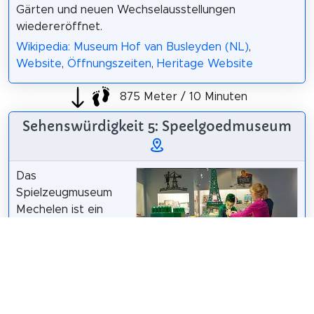
Gärten und neuen Wechselausstellungen
wiedereröffnet.
Wikipedia: Museum Hof van Busleyden (NL)
,
Website
,
Öffnungszeiten
,
Heritage Website
875 Meter / 10 Minuten
Sehenswürdigkeit 5: Speelgoedmuseum
Das
Spielzeugmuseum
Mechelen ist ein
belgisches Museum,
das auf einer Fläche
von 7000 m² eine
Sammlung von altem
Speelgoedcommun
/
CC BY-SA 4.0
und
zeitgenössischem Spielzeug beherbergt. Der