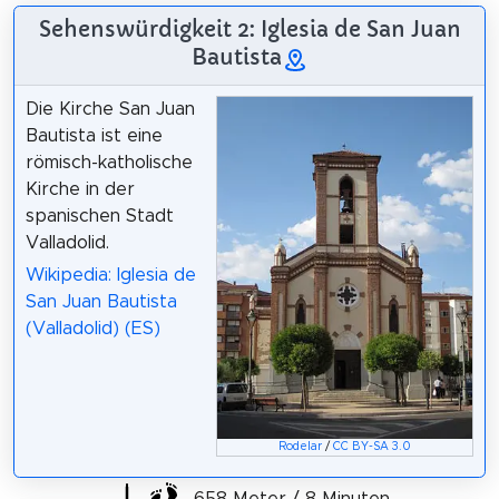
Sehenswürdigkeit 2: Iglesia de San Juan
Bautista
Die Kirche San Juan
Bautista ist eine
römisch-katholische
Kirche in der
spanischen Stadt
Valladolid.
Wikipedia: Iglesia de
San Juan Bautista
(Valladolid) (ES)
Rodelar
/
CC BY-SA 3.0
658 Meter / 8 Minuten