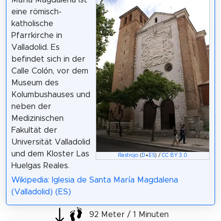
eine römisch-
katholische
Pfarrkirche in
Valladolid. Es
befindet sich in der
Calle Colón, vor dem
Museum des
Kolumbushauses und
neben der
Medizinischen
Fakultät der
Universität Valladolid
und dem Kloster Las
Rastrojo
(
D
•
ES
) /
CC BY 3.0
Huelgas Reales.
Wikipedia: Iglesia de Santa María Magdalena
(Valladolid) (ES)
92 Meter / 1 Minuten