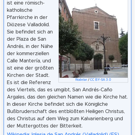
ist eine römisch-
katholische
Pfarrkirche in der
Diözese Valladolid.
Sie befindet sich an
der Plaza de San
Andrés, in der Nähe
der kommerziellen
Calle Mantería, und
ist eine der größten
Kirchen der Stadt.
Rodelar
/
CC BY-SA 3.0
Es ist die Referenz
des Viertels, das es umgibt, San Andrés-Caño
Argales, das den gleichen Namen wie die Kirche hat.
In dieser Kirche befindet sich die Königliche
Bußbruderschaft des entblößten Heiligen Christus,
des Christus auf dem Weg zum Kalvarienberg und
der Muttergottes der Bitterkeit.
Wikipedia: Iglesia de San Andrés (Valladolid) (ES)