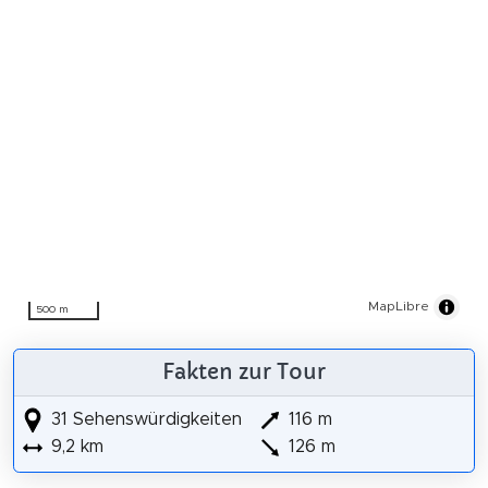
MapLibre
500 m
Fakten zur Tour
31 Sehenswürdigkeiten
116 m
9,2 km
126 m