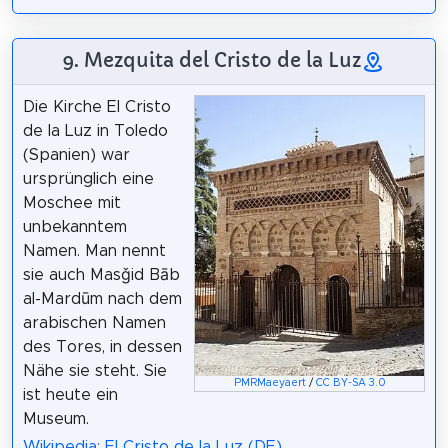
9. Mezquita del Cristo de la Luz
Die Kirche El Cristo
de la Luz in Toledo
(Spanien) war
ursprünglich eine
Moschee mit
unbekanntem
Namen. Man nennt
sie auch Masǧid Bāb
al-Mardūm nach dem
arabischen Namen
des Tores, in dessen
Nähe sie steht. Sie
PMRMaeyaert
/
CC BY-SA 3.0
ist heute ein
Museum.
Wikipedia: El Cristo de la Luz (DE)