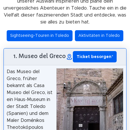
unserer Auswahl inspirieren und plane dein
unvergessliches Abenteuer in Toledo. Tauche ein in die
Vielfalt dieser faszinierenden Stadt und entdecke, was
sie alles zu bieten hat.
Sightseeing-Touren in Toledo
Aktivitäten in Toledo
1. Museo del Greco
Ticket besorgen
*
Das Museo del
Greco, früher
bekannt als Casa
Museo del Greco, ist
ein Haus-Museum in
der Stadt Toledo
(Spanien) und dem
Maler Doménikos
Theotokópoulos