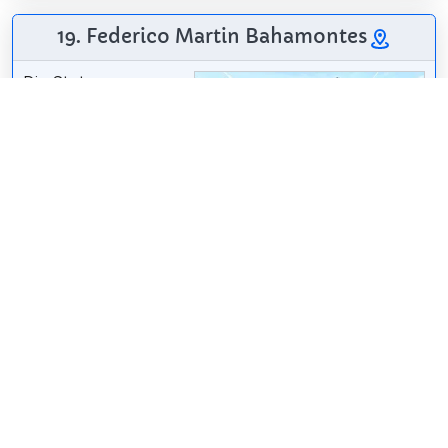
19. Federico Martin Bahamontes
Die Statue von
Federico Martín
Bahamontes ist ein
Beispiel für
öffentliche Kunst in
Toledo, Spanien. Es
Eduardoasb
/
CC BY-SA 4.0
besteht aus einer
Bronzestatue, die Federico Martín Bahamontes,
Sieger der Tour de France 1959 und Adoptivsohn
der Stadt Toledo, darstellt.
Wikipedia: Statue of Federico Martín Bahamontes
(EN)
Teilen