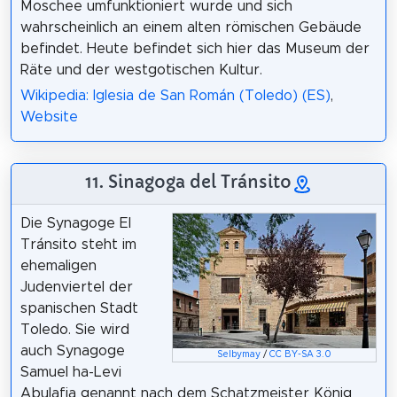
Moschee umfunktioniert wurde und sich
wahrscheinlich an einem alten römischen Gebäude
befindet. Heute befindet sich hier das Museum der
Räte und der westgotischen Kultur.
Wikipedia: Iglesia de San Román (Toledo) (ES)
,
Website
11. Sinagoga del Tránsito
Die Synagoge El
Tránsito steht im
ehemaligen
Judenviertel der
spanischen Stadt
Toledo. Sie wird
auch Synagoge
Selbymay
/
CC BY-SA 3.0
Samuel ha-Levi
Abulafia genannt nach dem Schatzmeister König