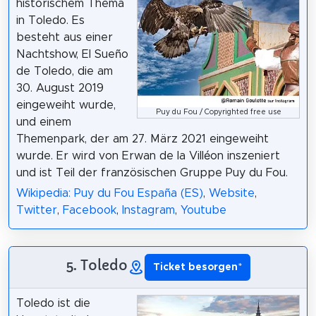
historischem Thema
in Toledo. Es
besteht aus einer
Nachtshow, El Sueño
de Toledo, die am
30. August 2019
eingeweiht wurde,
Puy du Fou / Copyrighted free use
und einem
Themenpark, der am 27. März 2021 eingeweiht
wurde. Er wird von Erwan de la Villéon inszeniert
und ist Teil der französischen Gruppe Puy du Fou.
Wikipedia: Puy du Fou España (ES)
,
Website
,
Twitter
,
Facebook
,
Instagram
,
Youtube
5. Toledo
Ticket besorgen
*
Toledo ist die