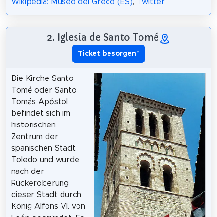
Wikipedia: Museo del Greco (ES)
,
Twitter
2. Iglesia de Santo Tomé
Ticket besorgen
*
Die Kirche Santo
Tomé oder Santo
Tomás Apóstol
befindet sich im
historischen
Zentrum der
spanischen Stadt
Toledo und wurde
nach der
Rückeroberung
dieser Stadt durch
König Alfons VI. von