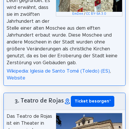
León gegründet. Es
wird erwähnt, dass
sie im zwölften
EmDee
/
CC BY-SA 3.0
Jahrhundert an der
Stelle einer alten Moschee aus dem elften
Jahrhundert erbaut wurde. Diese Moschee und
andere Moscheen in der Stadt wurden ohne
größere Veränderungen als christliche Kirchen
genutzt, da es bei der Eroberung der Stadt keine
Zerstörung von Gebäuden gab.
Wikipedia: Iglesia de Santo Tomé (Toledo) (ES)
,
Website
3. Teatro de Rojas
Ticket besorgen
*
Das Teatro de Rojas
ist ein Theater in