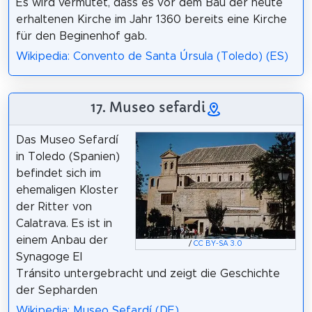
Es wird vermutet, dass es vor dem Bau der heute
erhaltenen Kirche im Jahr 1360 bereits eine Kirche
für den Beginenhof gab.
Wikipedia: Convento de Santa Úrsula (Toledo) (ES)
17. Museo sefardi
Das Museo Sefardí
in Toledo (Spanien)
befindet sich im
ehemaligen Kloster
der Ritter von
Calatrava. Es ist in
einem Anbau der
/
CC BY-SA 3.0
Synagoge El
Tránsito untergebracht und zeigt die Geschichte
der Sepharden
Wikipedia: Museo Sefardí (DE)