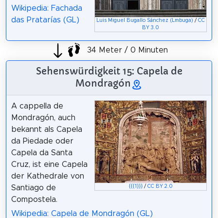
Wikipedia: Fachada
das Pratarías (GL)
Luis Miguel Bugallo Sánchez (Lmbuga)
/
CC
BY 3.0
34 Meter / 0 Minuten
Sehenswürdigkeit 15: Capela de
Mondragón
A cappella de
Mondragón, auch
bekannt als Capela
da Piedade oder
Capela da Santa
Cruz, ist eine Capela
der Kathedrale von
Santiago de
{{{1}}}
/
CC BY 2.0
Compostela.
Wikipedia: Capela de Mondragón (GL)