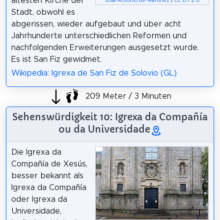
ältesten Kirche der
José Antonio Gil Martínez
/
CC BY 2.0
Stadt, obwohl es
abgerissen, wieder aufgebaut und über acht
Jahrhunderte unterschiedlichen Reformen und
nachfolgenden Erweiterungen ausgesetzt wurde.
Es ist San Fiz gewidmet.
Wikipedia: Igrexa de San Fiz de Solovio (GL)
209 Meter / 3 Minuten
Sehenswürdigkeit 10: Igrexa da Compañía
ou da Universidade
Die Igrexa da
Compañía de Xesús,
besser bekannt als
Igrexa da Compañía
oder Igrexa da
Universidade,