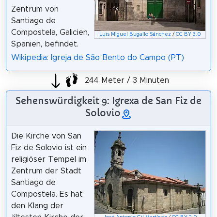
Zentrum von
Santiago de
Compostela, Galicien,
Luis Miguel Bugallo Sánchez
/
CC BY 3.0
Spanien, befindet.
Wikipedia: Igreja de São Bento do Campo (PT)
244 Meter / 3 Minuten
Sehenswürdigkeit 9: Igrexa de San Fiz de
Solovio
Die Kirche von San
Fiz de Solovio ist ein
religiöser Tempel im
Zentrum der Stadt
Santiago de
Compostela. Es hat
den Klang der