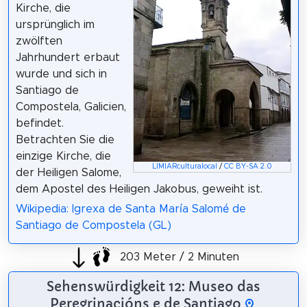
Kirche, die
ursprünglich im
zwölften
Jahrhundert erbaut
wurde und sich in
Santiago de
Compostela, Galicien,
befindet.
Betrachten Sie die
einzige Kirche, die
LIMIARculturalocal
/
CC BY-SA 2.0
der Heiligen Salome,
dem Apostel des Heiligen Jakobus, geweiht ist.
Wikipedia: Igrexa de Santa María Salomé de
Santiago de Compostela (GL)
203 Meter / 2 Minuten
Sehenswürdigkeit 12: Museo das
Peregrinacións e de Santiago