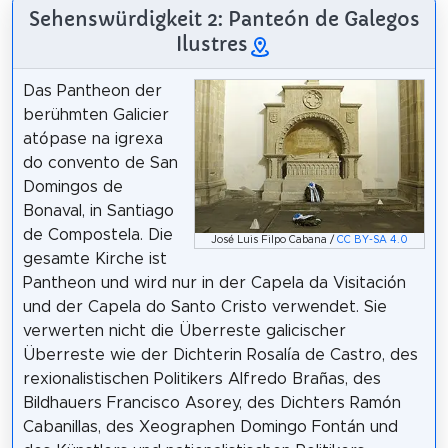
Sehenswürdigkeit 2: Panteón de Galegos
Ilustres
Das Pantheon der
berühmten Galicier
atópase na igrexa
do convento de San
Domingos de
Bonaval, in Santiago
de Compostela. Die
José Luis Filpo Cabana /
CC BY-SA 4.0
gesamte Kirche ist
Pantheon und wird nur in der Capela da Visitación
und der Capela do Santo Cristo verwendet. Sie
verwerten nicht die Überreste galicischer
Überreste wie der Dichterin Rosalía de Castro, des
rexionalistischen Politikers Alfredo Brañas, des
Bildhauers Francisco Asorey, des Dichters Ramón
Cabanillas, des Xeographen Domingo Fontán und