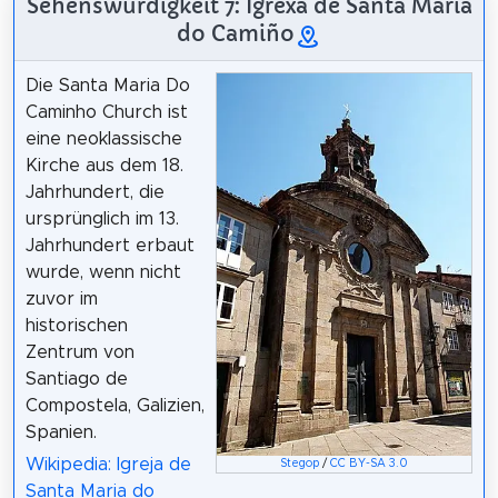
Sehenswürdigkeit 7: Igrexa de Santa María
do Camiño
Die Santa Maria Do
Caminho Church ist
eine neoklassische
Kirche aus dem 18.
Jahrhundert, die
ursprünglich im 13.
Jahrhundert erbaut
wurde, wenn nicht
zuvor im
historischen
Zentrum von
Santiago de
Compostela, Galizien,
Spanien.
Wikipedia: Igreja de
Stegop
/
CC BY-SA 3.0
Santa Maria do