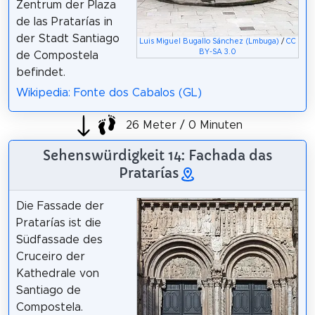
Zentrum der Plaza
de las Pratarías in
der Stadt Santiago
Luis Miguel Bugallo Sánchez (Lmbuga)
/
CC
BY-SA 3.0
de Compostela
befindet.
Wikipedia: Fonte dos Cabalos (GL)
26 Meter / 0 Minuten
Sehenswürdigkeit 14: Fachada das
Pratarías
Die Fassade der
Pratarías ist die
Südfassade des
Cruceiro der
Kathedrale von
Santiago de
Compostela.