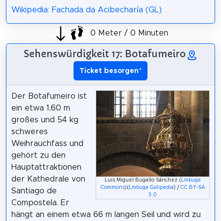
Wikipedia: Fachada da Acibecharía (GL)
0 Meter / 0 Minuten
Sehenswürdigkeit 17: Botafumeiro
Ticket besorgen
*
Der Botafumeiro ist
ein etwa 1,60 m
großes und 54 kg
schweres
Weihrauchfass und
gehört zu den
Hauptattraktionen
der Kathedrale von
Luis Miguel Bugallo Sánchez (
Lmbuga
Commons
)(
Lmbuga Galipedia
) /
CC BY-SA
Santiago de
3.0
Compostela. Er
hängt an einem etwa 66 m langen Seil und wird zu