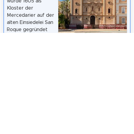
wurde 1605 als
Kloster der
Mercedarier auf der
alten Einsiedelei San
Roque gegründet
und diente als
Fernando
/
CC BY-SA 4.0
Kapelle des
Provinzkrankenhaus
es und als Pfarrei, bis es am 15. März 1954 als
Kathedrale geweiht wurde, als aus der Erzdiözese
Sevilla die Diözese Huelva hervorging. Es wurde zum
Kulturgut mit der Kategorie Denkmal erklärt.
Wikipedia: Catedral de Nuestra Señora de la
Merced (Huelva) (ES)
Teilen