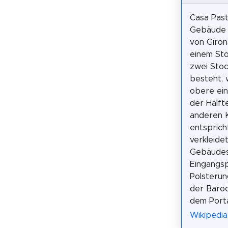
Casa Past
Gebäude i
von Giron
einem St
zwei Sto
besteht, 
obere ein
der Hälft
anderen 
entsprich
verkleide
Gebäudes 
Eingangsp
Polsterun
der Baroc
dem Porta
Wikipedia