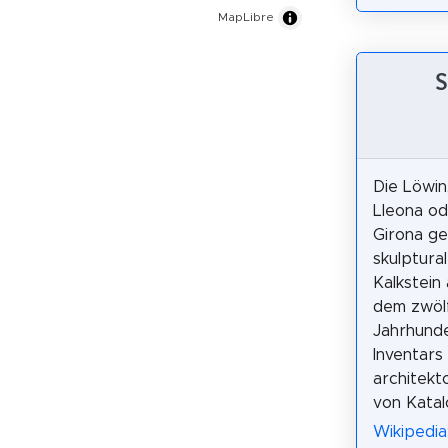
MapLibre
S
Die Löwin
Lleona od
Girona gen
skulptura
Kalkstein
dem zwöl
Jahrhunde
Inventars
architekt
von Katalo
Wikipedia