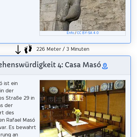
Enfo
/
CC BY-SA 4.0
226 Meter / 3 Minuten
ehenswürdigkeit 4: Casa Masó
 ist ein
in der
ies Straße 29 in
as der
rt des
en Rafael Masó
 war. Es bewahrt
erung an