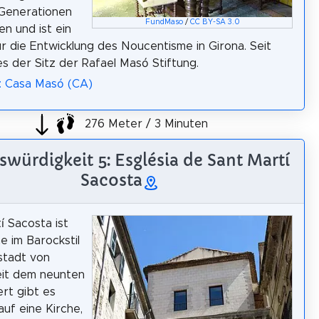
Generationen
FundMaso
/
CC BY-SA 3.0
en und ist ein
r die Entwicklung des Noucentisme in Girona. Seit
es der Sitz der Rafael Masó Stiftung.
: Casa Masó (CA)
276 Meter / 3 Minuten
würdigkeit 5: Església de Sant Martí
Sacosta
í Sacosta ist
e im Barockstil
tstadt von
eit dem neunten
rt gibt es
auf eine Kirche,