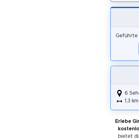
Geführte 
6 Seh
1,3 km
Erlebe Gi
kostenl
bietet di