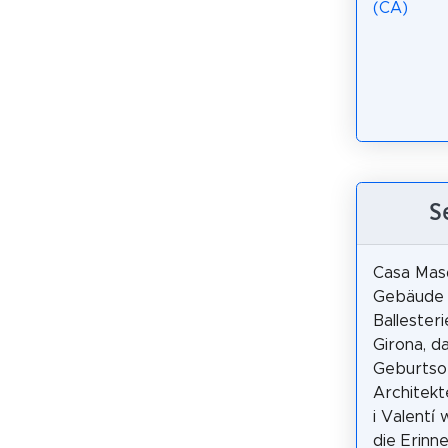
(CA)
S
Casa Masó
Gebäude 
Ballester
Girona, d
Geburtso
Architekt
i Valentí
die Erinn