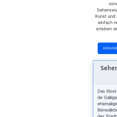
sond
Sehenswürd
Kunst und 
einfach n
erleben wil
Aktivitä
Sehen
Das Klost
de Galliga
ehemalige
Benedikti
der Stadt