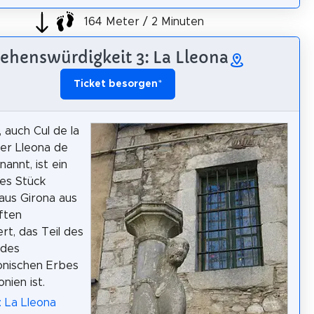
164 Meter / 2 Minuten
ehenswürdigkeit 3: La Lleona
Ticket besorgen
*
, auch Cul de la
er Lleona de
annt, ist ein
les Stück
 aus Girona aus
ften
rt, das Teil des
 des
onischen Erbes
nien ist.
: La Lleona