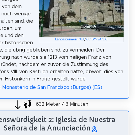
, von dem
r noch wenige
alten sind, die
urden, um
he und den
Lancastermerrin88
/
CC BY-SA 3.0
er historischen
, die übrig geblieben sind, zu vermeiden. Der
rung nach wurde sie 1213 vom heiligen Franz von
gründet, nachdem er zuvor die Zustimmung des
ons VIII. von Kastilien erhalten hatte, obwohl dies von
en Historikern in Frage gestellt wurde.
: Monasterio de San Francisco (Burgos) (ES)
632 Meter / 8 Minuten
nswürdigkeit 2: Iglesia de Nuestra
Señora de la Anunciación