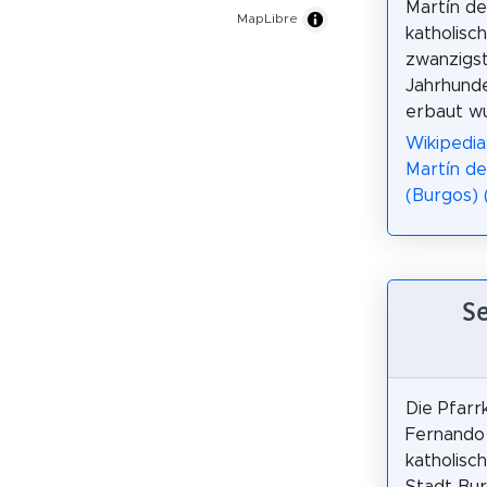
Martín de
MapLibre
katholisch
zwanzigs
Jahrhunde
erbaut w
Wikipedia:
Martín de
(Burgos) 
Se
Die Pfarr
Fernando 
katholisc
Stadt Bur