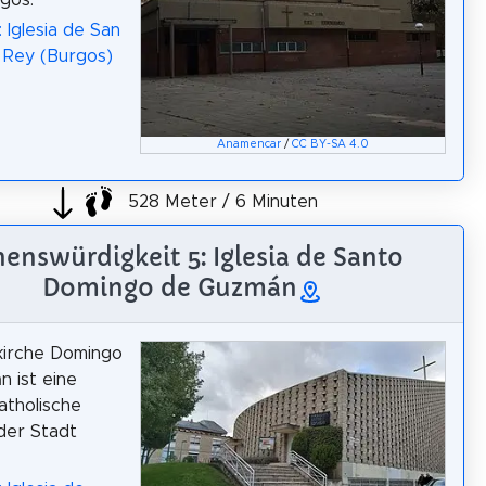
 Iglesia de San
 Rey (Burgos)
Anamencar
/
CC BY-SA 4.0
528 Meter / 6 Minuten
enswürdigkeit 5: Iglesia de Santo
Domingo de Guzmán
kirche Domingo
 ist eine
atholische
 der Stadt