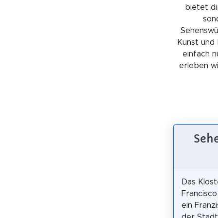
bietet di
sond
Sehenswürd
Kunst und 
einfach n
erleben wil
Sehe
Das Klost
Francisc
ein Franzi
der Stad