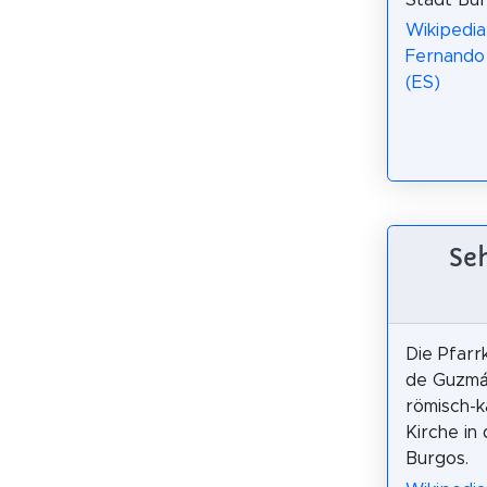
Wikipedia:
Fernando
(ES)
Seh
Die Pfarr
de Guzmán
römisch-k
Kirche in
Burgos.