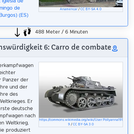
 Iglesia de
mingo de
Anamencar
/
CC BY-SA 4.0
Burgos) (ES)
488 Meter / 6 Minuten
swürdigkeit 6: Carro de combate
erkampfwagen
leichter
r Panzer der
ahre und der
ahre des
eltkrieges. Er
erste deutsche
mpfwagen nach
https://commons.wikimedia.org/wiki/User:Pollyanna191
n Weltkrieg,
9
/
CC BY-SA 3.0
rie produziert