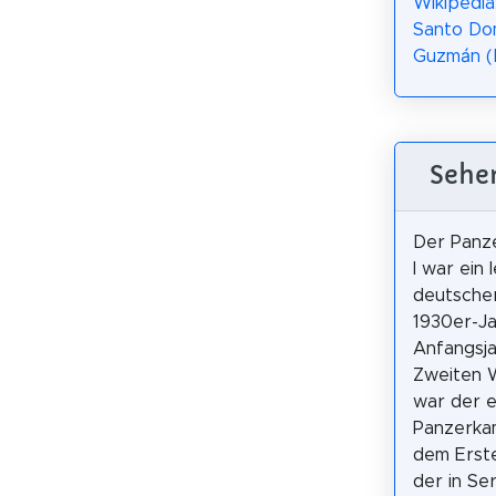
Wikipedia:
Santo Do
Guzmán (
Sehen
Der Panz
I war ein 
deutsche
1930er-J
Anfangsj
Zweiten W
war der 
Panzerka
dem Erste
der in Se