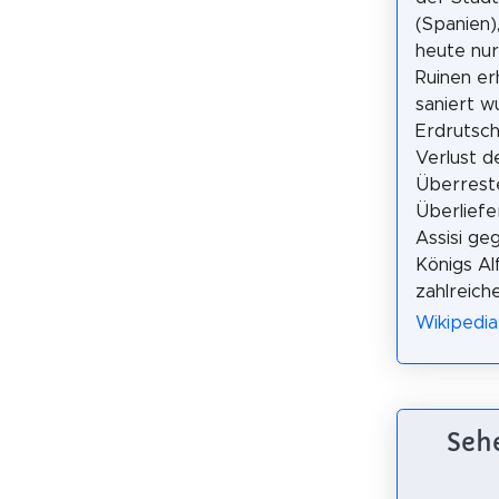
(Spanien)
heute nu
Ruinen erh
saniert w
Erdrutsc
Verlust d
Überreste
Überliefe
Assisi ge
Königs Alf
zahlreich
Wikipedia
Sehe