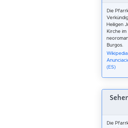
Die Pfarr
Verkündi
Heiligen J
Kirche im
neoromani
Burgos.
Wikipedia:
Anunciaci
(ES)
Sehen
Die Pfarr