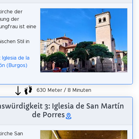
kirche der
gung der
ungfrau ist eine
schen Stil in
 Iglesia de la
ón (Burgos)
630 Meter / 8 Minuten
swürdigkeit 3: Iglesia de San Martín
de Porres
kirche San