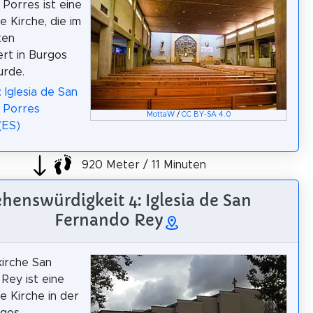
 Porres ist eine
e Kirche, die im
ten
rt in Burgos
urde.
 Iglesia de San
 Porres
MottaW
/
CC BY-SA 4.0
(ES)
920 Meter / 11 Minuten
henswürdigkeit 4: Iglesia de San
Fernando Rey
kirche San
Rey ist eine
he Kirche in der
gos.