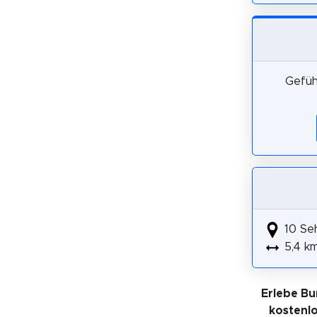
Gefüh
10 Se
5,4 k
Erlebe Bu
kostenl