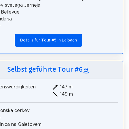
v svetega Jerneja
 Bellevue
udarja
e
Details für Tour #5 in Laibach
Selbst geführte Tour #6
enswürdigkeiten
147 m
149 m
onska cerkev
e
lnica na Galetovem