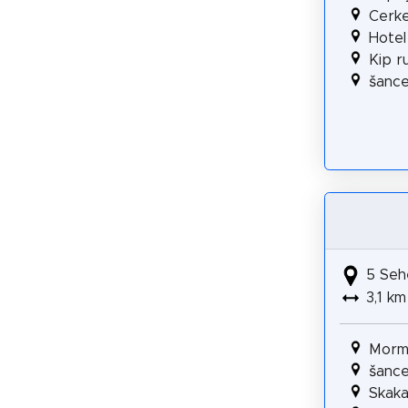
Cerke
Hotel
Kip r
šanc
5 Seh
3,1 km
Morm
šanc
Skaka