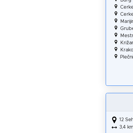
Cerke
Cerke
Marij
Grube
Mestn
Križa
Krako
Plečn
12 Se
3,4 k