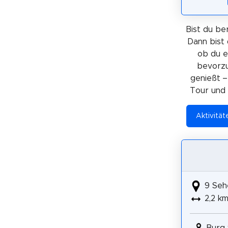
Bist du ber
Dann bist 
ob du 
bevorzu
genießt –
Tour und 
Aktivität
9 Seh
2,2 k
Burg 