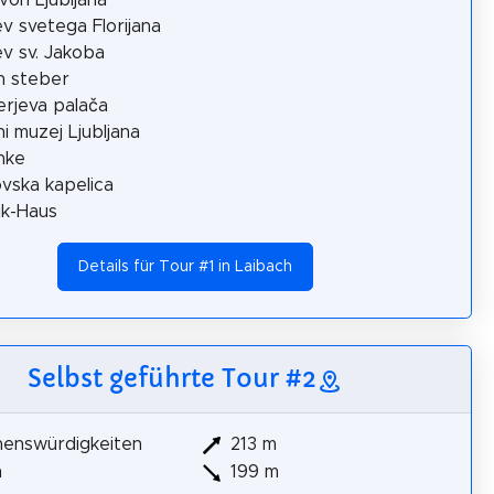
v svetega Florijana
v sv. Jakoba
in steber
rjeva palača
i muzej Ljubljana
nke
vska kapelica
ik-Haus
Details für Tour #1 in Laibach
Selbst geführte Tour #2
henswürdigkeiten
213 m
m
199 m