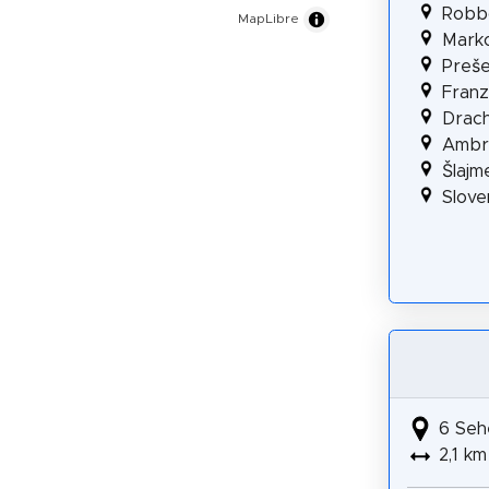
Robb
MapLibre
Mark
Preš
Franz
Drac
Ambr
Šlajm
Slove
6 Seh
2,1 km