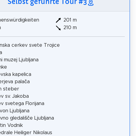
Selbst geführte Tour #3
henswürdigkeiten
201 m
m
210 m
inska cerkev svete Trojice
a
i muzej Ljubljana
nke
vska kapelica
rjeva palača
in steber
v sv. Jakoba
v svetega Florijana
von Ljubljana
vno gledališče Ljubljana
tin Vodnik
drale Heiliger Nikolaus