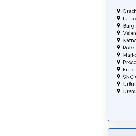
Drac
Lutko
Burg 
Valen
Kathe
Robb
Mark
Preš
Franz
SNG O
Uršul
Dram