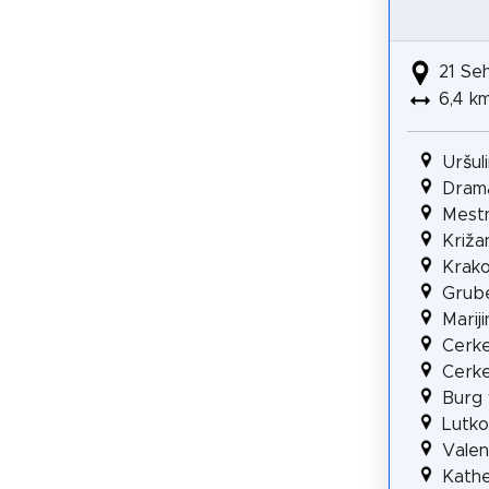
21 Se
6,4 k
Uršul
Dram
Mestn
Križa
Krako
Grube
Marij
Cerke
Cerke
Burg 
Lutko
Valen
Kathe