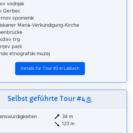
ov vodnjak
o Gerbec
ernov spomenik
iskaner Mariä-Verkündigung-Kirche
henbrücke
ožev trg
erjev park
nski etnografski muzej
Details für Tour #3 in Laibach
Selbst geführte Tour #4
enswürdigkeiten
34 m
123 m