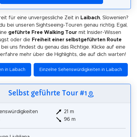
eit für eine unvergessliche Zeit in
Laibach
, Slowenien?
du bei unseren Sightseeing-Touren genau richtig. Egal,
eine
geführte Free Walking Tour
mit Insider-Wissen
gst oder die
Freiheit einer selbstgeführten Route
 bei uns findest du genau das Richtige. Klicke auf eine
erfahre mehr über die Highlights, die auf dich warten!
en in Laibach
Einzelne Sehenswürdigkeiten in Laibach
Selbst geführte Tour #1
enswürdigkeiten
21 m
m
96 m
von Ljubljana