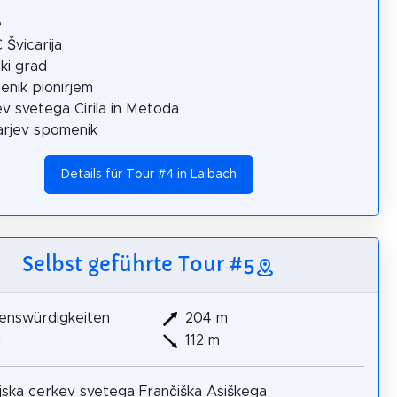
e
Švicarija
ski grad
nik pionirjem
v svetega Cirila in Metoda
rjev spomenik
Details für Tour #4 in Laibach
Selbst geführte Tour #5
enswürdigkeiten
204 m
m
112 m
jska cerkev svetega Frančiška Asiškega