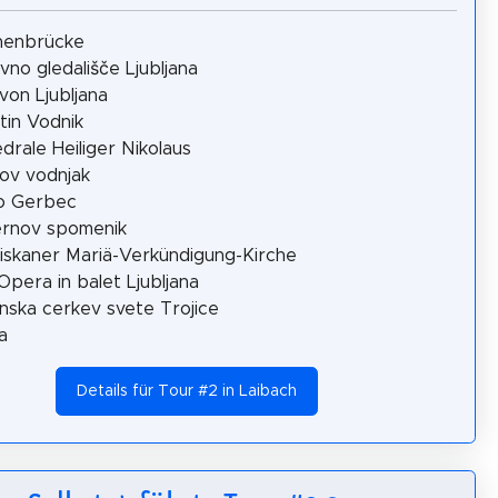
henbrücke
vno gledališče Ljubljana
von Ljubljana
tin Vodnik
drale Heiliger Nikolaus
ov vodnjak
o Gerbec
ernov spomenik
iskaner Mariä-Verkündigung-Kirche
pera in balet Ljubljana
inska cerkev svete Trojice
a
Details für Tour #2 in Laibach