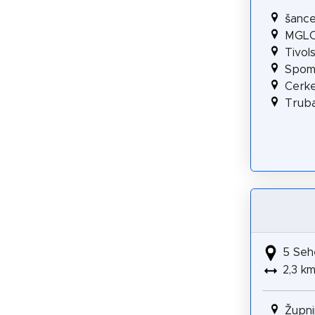
šanc
MGLC 
Tivol
Spome
Cerke
Truba
5 Seh
2,3 k
Župni