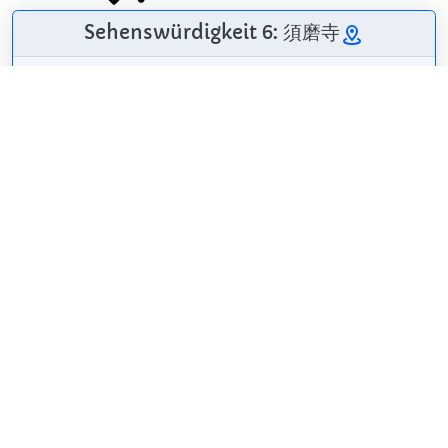
Sehenswürdigkeit 6: 須磨寺
Das Suma-dera ist
ein buddhistischer
Tempel der Suwa-
Richtung des
Shingon in der Stadt
Kōbe in der
Präfektur Hyōgo,
663highland
/
CC BY 2.5
Japan.
Wikipedia: Suma-dera (DE)
Teilen
Weitersagen! Teile diese Seite mit deinen
Freunden und deiner Familie.