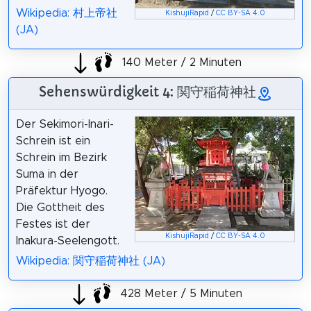
Wikipedia: 村上帝社
KishujiRapid
/
CC BY-SA 4.0
(JA)
140 Meter / 2 Minuten
Sehenswürdigkeit 4: 関守稲荷神社
Der Sekimori-Inari-
Schrein ist ein
Schrein im Bezirk
Suma in der
Präfektur Hyogo.
Die Gottheit des
Festes ist der
KishujiRapid
/
CC BY-SA 4.0
Inakura-Seelengott.
Wikipedia: 関守稲荷神社 (JA)
428 Meter / 5 Minuten