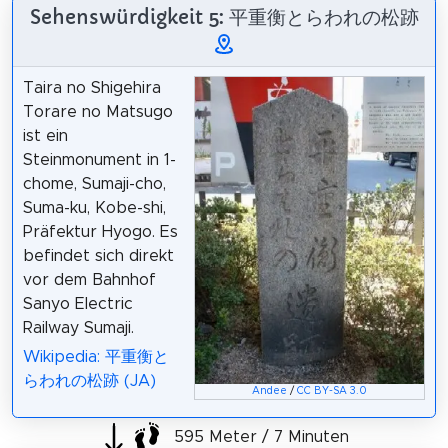
Sehenswürdigkeit 5: 平重衡とらわれの松跡
Taira no Shigehira
Torare no Matsugo
ist ein
Steinmonument in 1-
chome, Sumaji-cho,
Suma-ku, Kobe-shi,
Präfektur Hyogo. Es
befindet sich direkt
vor dem Bahnhof
Sanyo Electric
Railway Sumaji.
Wikipedia: 平重衡と
らわれの松跡 (JA)
Andee
/
CC BY-SA 3.0
595 Meter / 7 Minuten