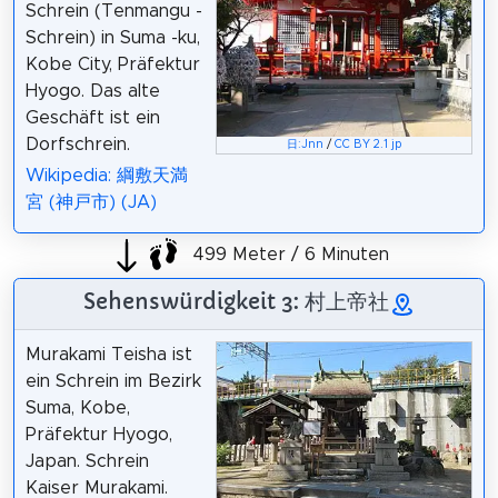
Schrein (Tenmangu -
Schrein) in Suma -ku,
Kobe City, Präfektur
Hyogo. Das alte
Geschäft ist ein
Dorfschrein.
日:
Jnn
/
CC BY 2.1 jp
Wikipedia: 綱敷天満
宮 (神戸市) (JA)
499 Meter / 6 Minuten
Sehenswürdigkeit 3: 村上帝社
Murakami Teisha ist
ein Schrein im Bezirk
Suma, Kobe,
Präfektur Hyogo,
Japan. Schrein
Kaiser Murakami.