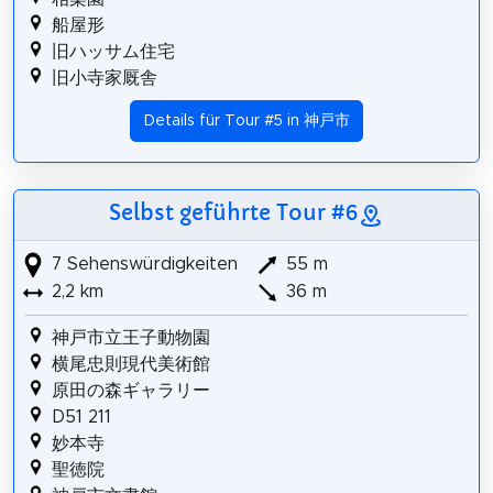
船屋形
旧ハッサム住宅
旧小寺家厩舎
Details für Tour #5 in 神戸市
Selbst geführte Tour #6
7 Sehenswürdigkeiten
55 m
2,2 km
36 m
神戸市立王子動物園
横尾忠則現代美術館
原田の森ギャラリー
D51 211
妙本寺
聖徳院