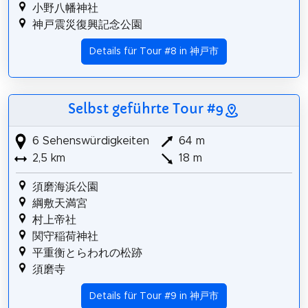
小野八幡神社
神戸震災復興記念公園
Details für Tour #8 in 神戸市
Selbst geführte Tour #9
6 Sehenswürdigkeiten
64 m
2,5 km
18 m
須磨海浜公園
綱敷天満宮
村上帝社
関守稲荷神社
平重衡とらわれの松跡
須磨寺
Details für Tour #9 in 神戸市