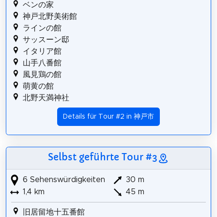
ベンの家
神戸北野美術館
ラインの館
サッスーン邸
イタリア館
山手八番館
風見鶏の館
萌黄の館
北野天満神社
Details für Tour #2 in 神戸市
Selbst geführte Tour #3
6 Sehenswürdigkeiten
30 m
1,4 km
45 m
旧居留地十五番館