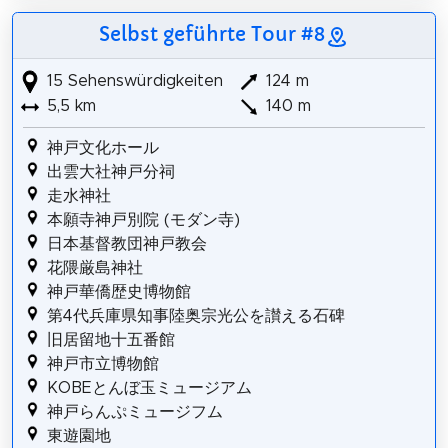
Selbst geführte Tour #8
15 Sehenswürdigkeiten
124 m
5,5 km
140 m
神戸文化ホール
出雲大社神戸分祠
走水神社
本願寺神戸別院 (モダン寺)
日本基督教団神戸教会
花隈厳島神社
神戸華僑歴史博物館
第4代兵庫県知事陸奥宗光公を讃える石碑
旧居留地十五番館
神戸市立博物館
KOBEとんぼ玉ミュージアム
神戸らんぷミュージフム
東遊園地