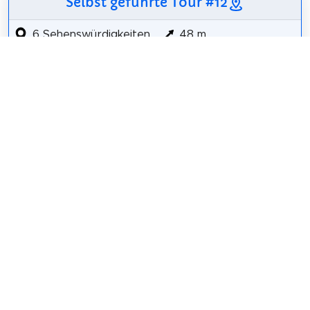
Selbst geführte Tour #12
6 Sehenswürdigkeiten
48 m
3,2 km
52 m
人と防災未来センター
兵庫県立美術館
BBプラザ美術館
敏馬神社
西郷川河口公園
「昔の酒蔵」沢の鶴資料館
Details für Tour #12 in 神戸市
Teilen
Weitersagen! Teile diese Seite mit deinen