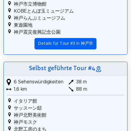
神戸市立博物館
KOBEとんぼ玉ミュージアム
神戸らんぷミュージフム
東遊園地
神戸震災復興記念公園
Details für Tour #3 in 神戸市
Selbst geführte Tour #4
6 Sehenswürdigkeiten
38 m
1,6 km
88 m
イタリア館
サッスーン邸
神戸北野美術館
神戸モスク
北野工房のまち