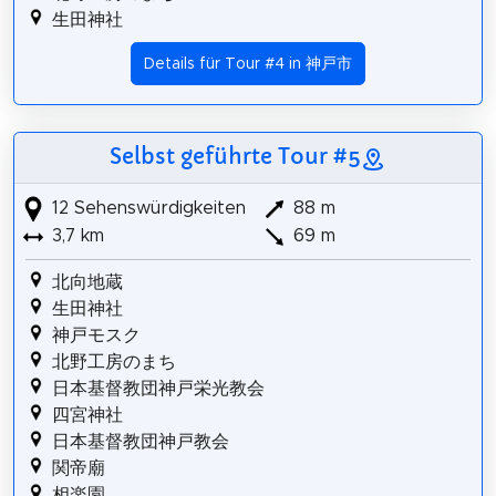
生田神社
Details für Tour #4 in 神戸市
Selbst geführte Tour #5
12 Sehenswürdigkeiten
88 m
3,7 km
69 m
北向地蔵
生田神社
神戸モスク
北野工房のまち
日本基督教団神戸栄光教会
四宮神社
日本基督教団神戸教会
関帝廟
相楽園