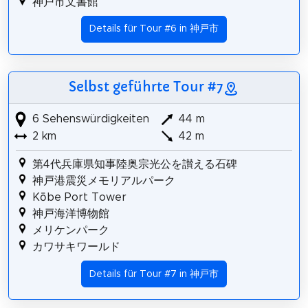
神戸市文書館
Details für Tour #6 in 神戸市
Selbst geführte Tour #7
6 Sehenswürdigkeiten
44 m
2 km
42 m
第4代兵庫県知事陸奥宗光公を讃える石碑
神戸港震災メモリアルパーク
Kōbe Port Tower
神戸海洋博物館
メリケンパーク
カワサキワールド
Details für Tour #7 in 神戸市