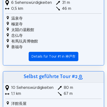
6 Sehenswürdigkeiten
31 m
0,5 km
46 m
温泉寺
極楽寺
太閤の湯殿館
念仏寺
有馬玩具博物館
善福寺
Details für Tour #1 in 神戸市
Selbst geführte Tour #2
10 Sehenswürdigkeiten
80 m
1,1 km
67 m
洋館長屋