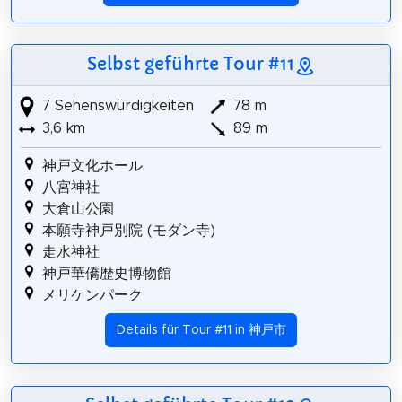
Selbst geführte Tour #11
7 Sehenswürdigkeiten
78 m
3,6 km
89 m
神戸文化ホール
八宮神社
大倉山公園
本願寺神戸別院 (モダン寺)
走水神社
神戸華僑歴史博物館
メリケンパーク
Details für Tour #11 in 神戸市