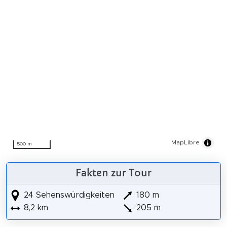
MapLibre
500 m
Fakten zur Tour
24 Sehenswürdigkeiten
180 m
8,2 km
205 m