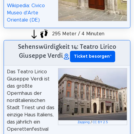
Wikipedia: Civico
Museo d’Arte
Orientale (DE)
295 Meter / 4 Minuten
Sehenswürdigkeit 14: Teatro Lirico
Giuseppe Verdi
Ticket besorgen
*
Das Teatro Lirico
Giuseppe Verdi ist
das größte
Opernhaus der
norditalienischen
Stadt Triest und das
einzige Haus Italiens,
das jährlich ein
Zapping
/
CC BY 2.5
Operettenfestival