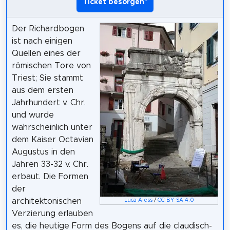
Ticket besorgen
*
Der Richardbogen
ist nach einigen
Quellen eines der
römischen Tore von
Triest; Sie stammt
aus dem ersten
Jahrhundert v. Chr.
und wurde
wahrscheinlich unter
dem Kaiser Octavian
Augustus in den
Jahren 33-32 v. Chr.
erbaut. Die Formen
der
architektonischen
Luca Aless
/
CC BY-SA 4.0
Verzierung erlauben
es, die heutige Form des Bogens auf die claudisch-