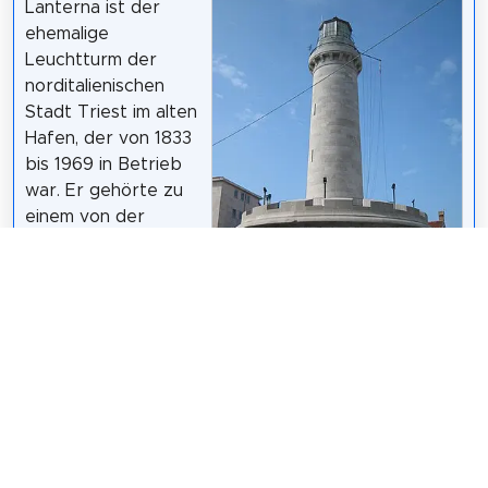
Lanterna ist der
ehemalige
Leuchtturm der
norditalienischen
Stadt Triest im alten
Hafen, der von 1833
bis 1969 in Betrieb
war. Er gehörte zu
einem von der
Triester
Handelskammer
initiierten Projekt mit
über einem Dutzend
Leuchttürmen an
der Adriaküste, mit denen in der ersten Hälfte des
19. Jahrhunderts die Sicherheit der Schifffahrt
erhöht werden sollte.
Wikipedia: Lanterna (DE)