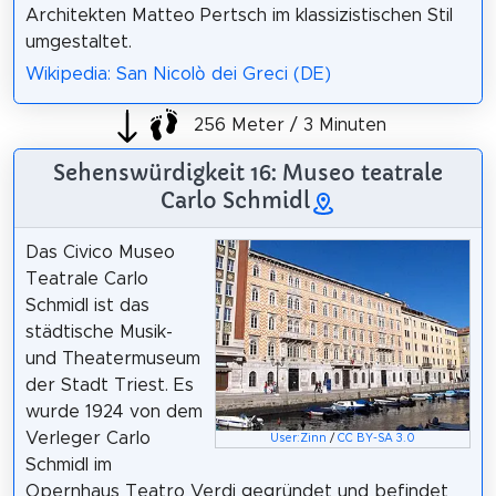
Architekten Matteo Pertsch im klassizistischen Stil
umgestaltet.
Wikipedia: San Nicolò dei Greci (DE)
256 Meter / 3 Minuten
Sehenswürdigkeit 16: Museo teatrale
Carlo Schmidl
Das Civico Museo
Teatrale Carlo
Schmidl ist das
städtische Musik-
und Theatermuseum
der Stadt Triest. Es
wurde 1924 von dem
Verleger Carlo
User:Zinn
/
CC BY-SA 3.0
Schmidl im
Opernhaus Teatro Verdi gegründet und befindet