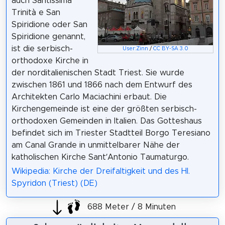
auch Santissima
Trinità e San
Spiridione oder San
Spiridione genannt,
ist die serbisch-
User:Zinn
/
CC BY-SA 3.0
orthodoxe Kirche in
der norditalienischen Stadt Triest. Sie wurde
zwischen 1861 und 1866 nach dem Entwurf des
Architekten Carlo Maciachini erbaut. Die
Kirchengemeinde ist eine der größten serbisch-
orthodoxen Gemeinden in Italien. Das Gotteshaus
befindet sich im Triester Stadtteil Borgo Teresiano
am Canal Grande in unmittelbarer Nähe der
katholischen Kirche Sant’Antonio Taumaturgo.
Wikipedia: Kirche der Dreifaltigkeit und des Hl.
Spyridon (Triest) (DE)
688 Meter / 8 Minuten