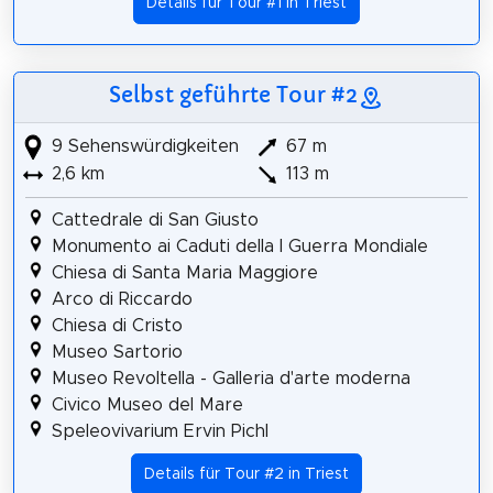
Details für Tour #1 in Triest
Selbst geführte Tour #2
9 Sehenswürdigkeiten
67 m
2,6 km
113 m
Cattedrale di San Giusto
Monumento ai Caduti della I Guerra Mondiale
Chiesa di Santa Maria Maggiore
Arco di Riccardo
Chiesa di Cristo
Museo Sartorio
Museo Revoltella - Galleria d'arte moderna
Civico Museo del Mare
Speleovivarium Ervin Pichl
Details für Tour #2 in Triest