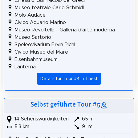
Chiesa di San Nicolò dei Greci
Museo teatrale Carlo Schmidl
Molo Audace
Civico Aquario Marino
Museo Revoltella - Galleria d'arte moderna
Museo Sartorio
Speleovivarium Ervin Pichl
Civico Museo del Mare
Eisenbahnmuseum
Lanterna
Details für Tour #4 in Triest
Selbst geführte Tour #5
14 Sehenswürdigkeiten
65 m
5,3 km
91 m