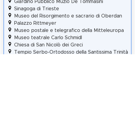
Giardino Pubblico Muzio De Tommasini
Sinagoga di Trieste
Museo del Risorgimento e sacrario di Oberdan
Palazzo Rittmeyer
Museo postale e telegrafico della Mitteleuropa
Museo teatrale Carlo Schmidl
Chiesa di San Nicolò dei Greci
Tempio Serbo-Ortodosso della Santissima Trinità
e di San Spiridione
Chiesa di Sant'Antonio Taumaturgo
Museo della comunità Ebraica di Trieste Carlo e
Vera Wagner
Teatro Romano
Teatro Lirico Giuseppe Verdi
Molo Audace
Civico Aquario Marino
Details für Tour #5 in Triest