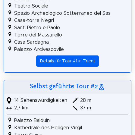
Teatro Sociale
Spazio Archeologico Sotterraneo del Sas
Casa-torre Negri
Santi Pietro e Paolo
Torre del Massarello
Casa Sardagna
Palazzo Arcivescovile
Details für Tour #1 in Trient
Selbst geführte Tour #2
14 Sehenswürdigkeiten
28 m
2,7 km
37 m
Palazzo Balduini
Kathedrale des Heiligen Virgil
Torre Civica