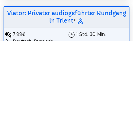
Viator: Privater audiogeführter Rundgang
in Trient
*
7,99€
1 Std. 30 Min.
Deutsch, Russisch,
Chinesisch (Mandarin),
Englisch, Italienisch,
Französisch, Spanisch
Erleben Sie Ihren
Trient-Urlaub auf
eigene Faust und
hören Sie sich die Audioinhalte unserer App auf
Ihrem Smartphone an. Es ist, als hätten Sie einen
Reiseleiter an Ihrer Seite, der Ihnen die...
Auf Viator anzeigen
*