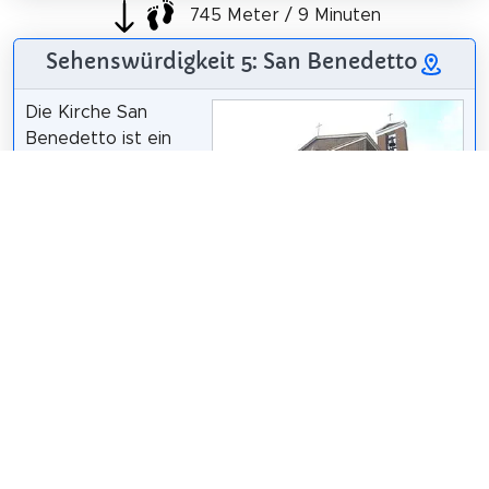
745 Meter / 9 Minuten
Sehenswürdigkeit 5: San Benedetto
Die Kirche San
Benedetto ist ein
katholisches
Gotteshaus in Rom
und befindet sich im
Stadtteil Ostiense, in
der Via del
Gazometro.
Wikipedia: Chiesa di
San Benedetto
Lalupa
/
CC BY-SA 3.0
(Roma) (IT)
Teilen