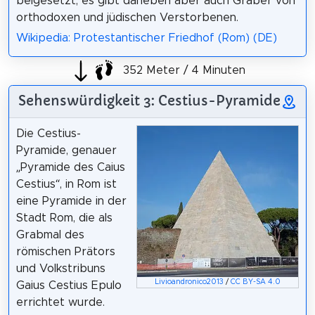
beigesetzt; es gibt daneben aber auch Gräber von
orthodoxen und jüdischen Verstorbenen.
Wikipedia: Protestantischer Friedhof (Rom) (DE)
352 Meter / 4 Minuten
Sehenswürdigkeit 3: Cestius-Pyramide
Die Cestius-
Pyramide, genauer
„Pyramide des Caius
Cestius“, in Rom ist
eine Pyramide in der
Stadt Rom, die als
Grabmal des
römischen Prätors
und Volkstribuns
Livioandronico2013
/
CC BY-SA 4.0
Gaius Cestius Epulo
errichtet wurde.