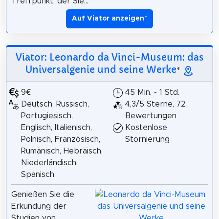
Treffpunkt, der Sie...
Auf Viator anzeigen
*
Viator: Leonardo da Vinci-Museum: das
Universalgenie und seine Werke
*
9€
45 Min. - 1 Std.
Deutsch, Russisch,
4,3/5 Sterne, 72
Portugiesisch,
Bewertungen
Englisch, Italienisch,
Kostenlose
Polnisch, Französisch,
Stornierung
Rumänisch, Hebräisch,
Niederländisch,
Spanisch
Genießen Sie die
Erkundung der
Studien von