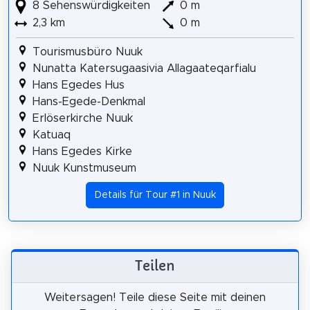
8 Sehenswürdigkeiten
0 m
2,3 km
0 m
Tourismusbüro Nuuk
Nunatta Katersugaasivia Allagaateqarfialu
Hans Egedes Hus
Hans-Egede-Denkmal
Erlöserkirche Nuuk
Katuaq
Hans Egedes Kirke
Nuuk Kunstmuseum
Details für Tour #1 in Nuuk
Teilen
Weitersagen! Teile diese Seite mit deinen