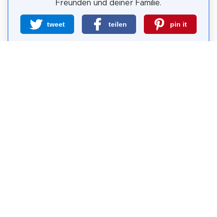
Freunden und deiner Familie.
tweet
teilen
pin it
teilen
teilen
mail
Wie wahrscheinlich ist es, dass du uns
weiterempfiehlst?
0
1
2
3
4
5
6
7
8
9
10
Warum Visit Sights?