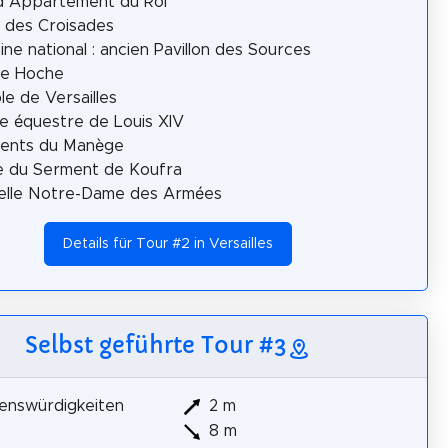
d Appartement du Roi
s des Croisades
ne national : ancien Pavillon des Sources
re Hoche
e de Versailles
e équestre de Louis XIV
ments du Manège
e du Serment de Koufra
elle Notre-Dame des Armées
Details für Tour #2 in Versailles
Selbst geführte Tour #3
enswürdigkeiten
2 m
8 m