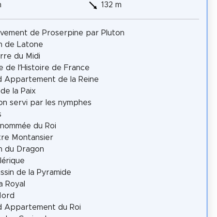
m
132 m
èvement de Proserpine par Pluton
n de Latone
rre du Midi
 de l’Histoire de France
 Appartement de la Reine
de la Paix
on servi par les nymphes
s
enommée du Roi
re Montansier
n du Dragon
lérique
ssin de la Pyramide
a Royal
Nord
d Appartement du Roi