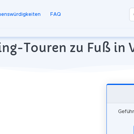
henswürdigkeiten
FAQ
ng-Touren zu Fuß in V
Geführ