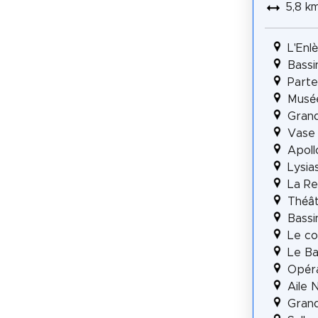
5,8 k
L'Enl
Bassi
Parte
Musée
Grand
Vase 
Apoll
Lysia
La R
Théât
Bassi
Le co
Le Ba
Opér
Aile 
Gran