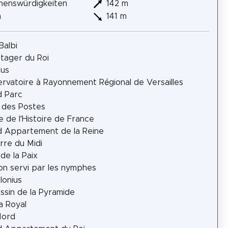
henswürdigkeiten
142 m
m
141 m
Balbi
tager du Roi
aus
rvatoire à Rayonnement Régional de Versailles
d Parc
 des Postes
 de l’Histoire de France
 Appartement de la Reine
rre du Midi
de la Paix
on servi par les nymphes
onius
ssin de la Pyramide
a Royal
Nord