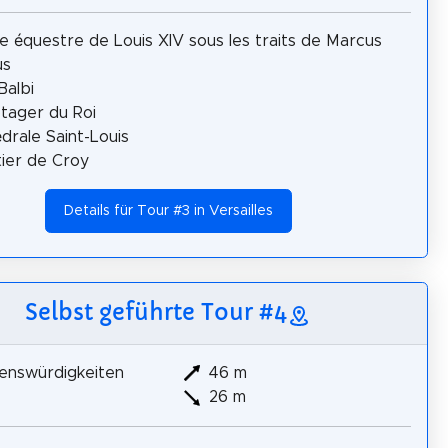
e équestre de Louis XIV sous les traits de Marcus
us
Balbi
tager du Roi
drale Saint-Louis
ier de Croy
Details für Tour #3 in Versailles
Selbst geführte Tour #4
enswürdigkeiten
46 m
26 m