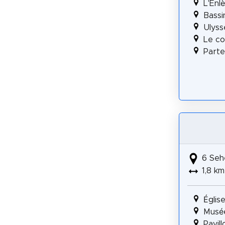
L'Enl
Bassi
Ulyss
Le co
Parte
6 Seh
1,8 km
Églis
Musé
Pavill