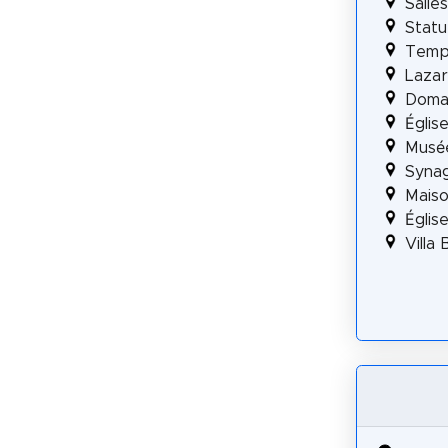
Salle
Statu
Templ
Laza
Domai
Églis
Musé
Synag
Mais
Églis
Villa