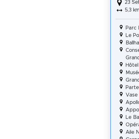
23 Se
5,3 k
Parc 
Le Po
Ballh
Conse
Gran
Hôtel
Musée
Grand
Parte
Vase 
Apoll
Appol
Le Ba
Opér
Aile 