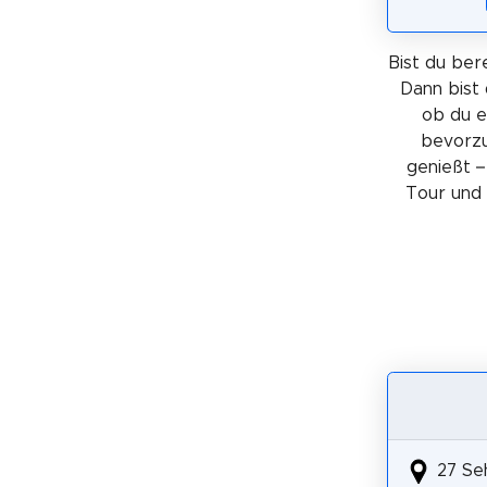
Bist du bere
Dann bist 
ob du 
bevorzu
genießt –
Tour und 
27 Se