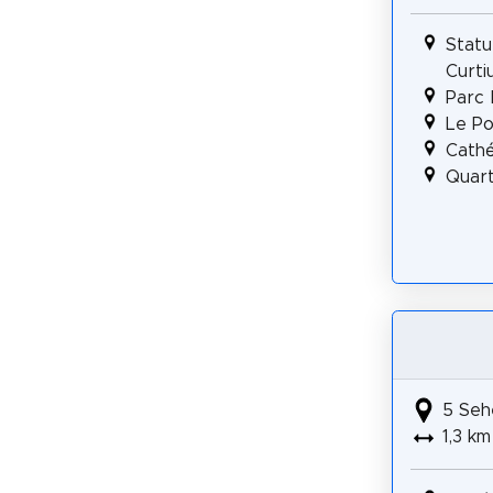
Statu
Curti
Parc 
Le Po
Cathé
Quart
5 Seh
1,3 km