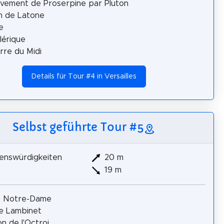
èvement de Proserpine par Pluton
n de Latone
e
lérique
rre du Midi
Details für Tour #4 in Versailles
Selbst geführte Tour #5
enswürdigkeiten
20 m
19 m
e Notre-Dame
e Lambinet
on de l'Octroi