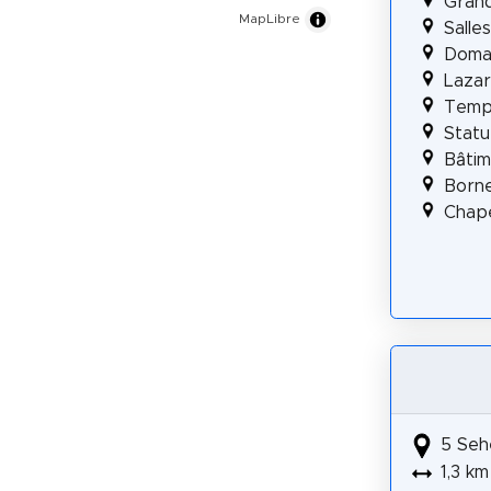
Gran
MapLibre
Salle
Domai
Laza
Templ
Statu
Bâti
Born
Chap
5 Seh
1,3 km