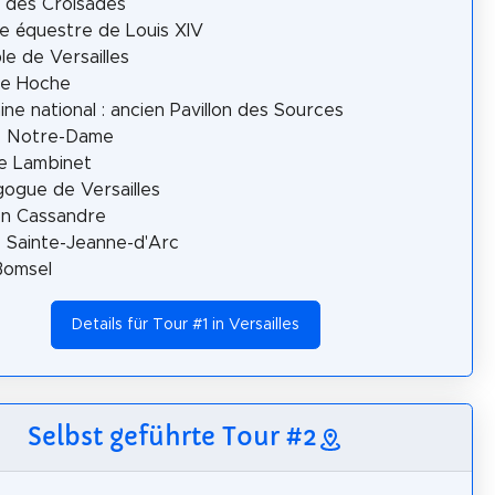
s des Croisades
e équestre de Louis XIV
e de Versailles
re Hoche
ne national : ancien Pavillon des Sources
e Notre-Dame
e Lambinet
ogue de Versailles
on Cassandre
e Sainte-Jeanne-d'Arc
 Bomsel
Details für Tour #1 in Versailles
Selbst geführte Tour #2