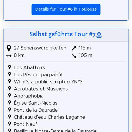
Details für Tour #6 in Toulouse
Selbst geführte Tour #7
27 Sehenswürdigkeiten
115 m
8 km
105 m
Les Abattoirs
Los Pès del parpalhòl
What’s a public sculpture?N°3
Acrobates et Musiciens
Agoraphobia
Église Saint-Nicolas
Pont de la Daurade
Château d'eau Charles Laganne
Pont Neuf
Basilique Notre-Dame de la Daurade