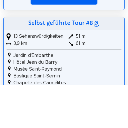
Selbst geführte Tour #8
13 Sehenswürdigkeiten
51 m
3,9 km
61 m
Jardin d'Embarthe
Hôtel Jean du Barry
Musée Saint-Raymond
Basilique Saint-Sernin
Chapelle des Carmélites
Chapelle des Cordeliers
Ruines de l'église des Cordeliers
Place Saint-Pierre
Auditorium Saint-Pierre des Cuisines
Espace EDF Bazacle
Église Saint-Paul