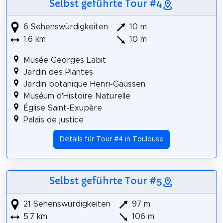
Selbst geführte Tour #4
6 Sehenswürdigkeiten
10 m
1,6 km
10 m
Musée Georges Labit
Jardin des Plantes
Jardin botanique Henri-Gaussen
Muséum d'Histoire Naturelle
Église Saint-Exupère
Palais de justice
Details für Tour #4 in Toulouse
Selbst geführte Tour #5
21 Sehenswürdigkeiten
97 m
5,7 km
106 m