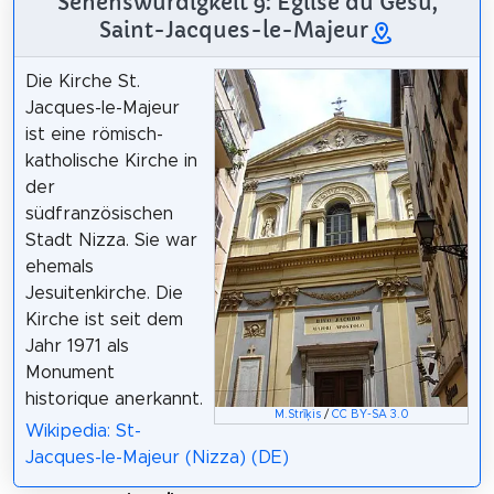
Sehenswürdigkeit 9: Église du Gèsu,
Saint-Jacques-le-Majeur
Die Kirche St.
Jacques-le-Majeur
ist eine römisch-
katholische Kirche in
der
südfranzösischen
Stadt Nizza. Sie war
ehemals
Jesuitenkirche. Die
Kirche ist seit dem
Jahr 1971 als
Monument
historique anerkannt.
M.Strīķis
/
CC BY-SA 3.0
Wikipedia: St-
Jacques-le-Majeur (Nizza) (DE)