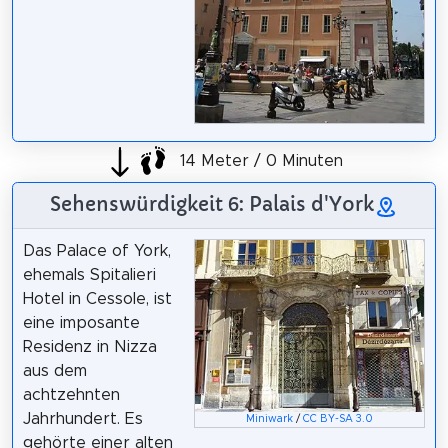
14 Meter / 0 Minuten
Sehenswürdigkeit 6: Palais d'York
Das Palace of York,
ehemals Spitalieri
Hotel in Cessole, ist
eine imposante
Residenz in Nizza
aus dem
achtzehnten
Jahrhundert. Es
Miniwark
/
CC BY-SA 3.0
gehörte einer alten