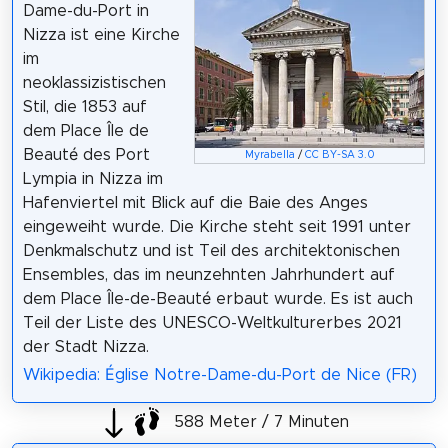
Dame-du-Port in
Nizza ist eine Kirche
im
neoklassizistischen
Stil, die 1853 auf
dem Place Île de
Beauté des Port
Myrabella
/
CC BY-SA 3.0
Lympia in Nizza im
Hafenviertel mit Blick auf die Baie des Anges
eingeweiht wurde. Die Kirche steht seit 1991 unter
Denkmalschutz und ist Teil des architektonischen
Ensembles, das im neunzehnten Jahrhundert auf
dem Place Île-de-Beauté erbaut wurde. Es ist auch
Teil der Liste des UNESCO-Weltkulturerbes 2021
der Stadt Nizza.
Wikipedia: Église Notre-Dame-du-Port de Nice (FR)
588 Meter / 7 Minuten