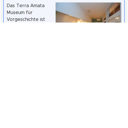
Das Terra Amata
Museum für
Vorgeschichte ist
ein städtisches
Museum in Nizza,
das sich an den
Westhängen des
Jadakeo
/
CC BY-SA 4.0
Mont Boron am
Boulevard Carnot 25 befindet. Es ist der
prähistorischen Stätte Terra Amata gewidmet.
Wikipedia: Musée de paléontologie humaine de
Terra-Amata (FR)
,
Website
Teilen
Weitersagen! Teile diese Seite mit deinen
Freunden und deiner Familie.