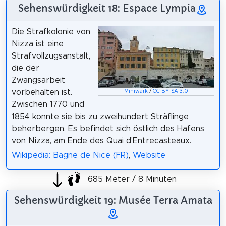
Sehenswürdigkeit 18: Espace Lympia
Die Strafkolonie von
Nizza ist eine
Strafvollzugsanstalt,
die der
Zwangsarbeit
vorbehalten ist.
Miniwark
/
CC BY-SA 3.0
Zwischen 1770 und
1854 konnte sie bis zu zweihundert Sträflinge
beherbergen. Es befindet sich östlich des Hafens
von Nizza, am Ende des Quai d'Entrecasteaux.
Wikipedia: Bagne de Nice (FR)
,
Website
685 Meter / 8 Minuten
Sehenswürdigkeit 19: Musée Terra Amata