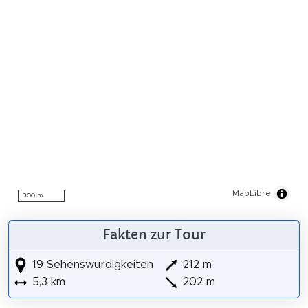
MapLibre
300 m
Fakten zur Tour
19 Sehenswürdigkeiten
212 m
5,3 km
202 m