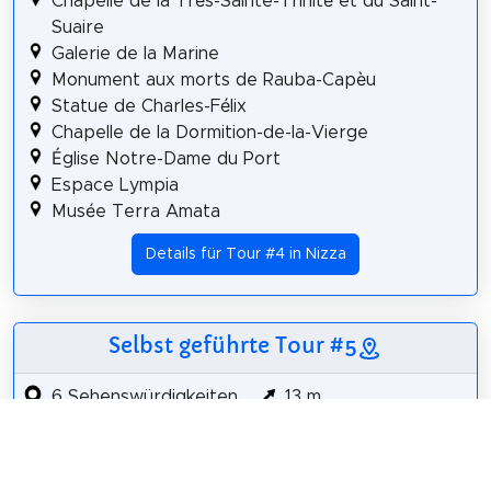
Chapelle de la Très-Sainte-Trinité et du Saint-
Suaire
Galerie de la Marine
Monument aux morts de Rauba-Capèu
Statue de Charles-Félix
Chapelle de la Dormition-de-la-Vierge
Église Notre-Dame du Port
Espace Lympia
Musée Terra Amata
Details für Tour #4 in Nizza
Selbst geführte Tour #5
6 Sehenswürdigkeiten
13 m
1,7 km
15 m
Synagogue de Nice