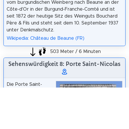
vom burgundischen Weinberg nach Beaune an der
Côte-d'Or in der Burgund-Franche-Comté und ist
seit 1872 der heutige Sitz des Weinguts Bouchard
Père & Fils und steht seit dem 10. September 1937
unter Denkmalschutz.
Wikipedia: Château de Beaune (FR)
503 Meter / 6 Minuten
Sehenswürdigkeit 8: Porte Saint-Nicolas
Die Porte Saint-
Nicolas ist ein altes
Stadttor aus dem
achtzehnten
Jahrhundert in der
französischen Stadt
Beaune.