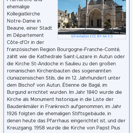
ehemalige
Kollegiatkirche
Notre-Dame in
Beaune, einer Stadt
im Département
GFreihalter
/
CC BY-SA 3.0
Côte-d’Or in der
französischen Region Bourgogne-Franche-Comté,
zählt wie die Kathedrale Saint-Lazare in Autun oder
die Kirche St-Andoche in Saulieu zu den großen
romanischen Kirchenbauten des sogenannten
cluniazensischen Stils, die im 12. Jahrhundert unter
dem Bischof von Autun, Étienne de Bagé, im
Burgund errichtet wurden. Im Jahr 1840 wurde die
Kirche als Monument historique in die Liste der
Baudenkmäler in Frankreich aufgenommen, im Jahr
1926 folgten die ehemaligen Stiftsgebäude, in
denen heute das Pfarrhaus eingerichtet ist, und der
Kreuzgang. 1958 wurde die Kirche von Papst Pius