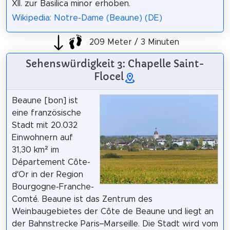
XII. zur Basilica minor erhoben.
Wikipedia: Notre-Dame (Beaune) (DE)
209 Meter / 3 Minuten
Sehenswürdigkeit 3: Chapelle Saint-
Flocel
Beaune [bon] ist
eine französische
Stadt mit 20.032
Einwohnern auf
31,30 km² im
Département Côte-
d’Or in der Region
Bourgogne-Franche-
Comté. Beaune ist das Zentrum des
Weinbaugebietes der Côte de Beaune und liegt an
der Bahnstrecke Paris–Marseille. Die Stadt wird vom