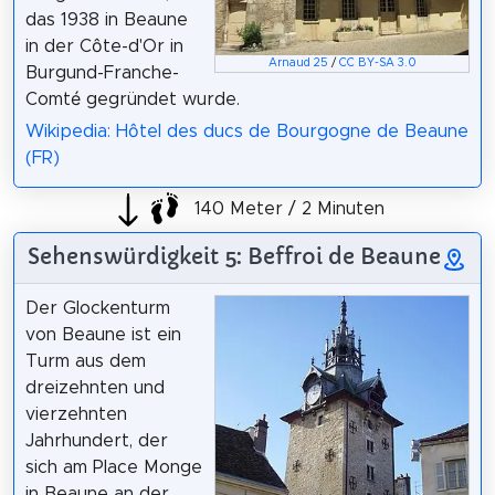
das 1938 in Beaune
in der Côte-d'Or in
Arnaud 25
/
CC BY-SA 3.0
Burgund-Franche-
Comté gegründet wurde.
Wikipedia: Hôtel des ducs de Bourgogne de Beaune
(FR)
140 Meter / 2 Minuten
Sehenswürdigkeit 5: Beffroi de Beaune
Der Glockenturm
von Beaune ist ein
Turm aus dem
dreizehnten und
vierzehnten
Jahrhundert, der
sich am Place Monge
in Beaune an der