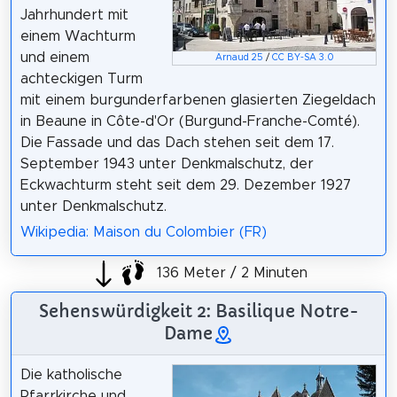
Jahrhundert mit
einem Wachturm
und einem
Arnaud 25
/
CC BY-SA 3.0
achteckigen Turm
mit einem burgunderfarbenen glasierten Ziegeldach
in Beaune in Côte-d'Or (Burgund-Franche-Comté).
Die Fassade und das Dach stehen seit dem 17.
September 1943 unter Denkmalschutz, der
Eckwachturm steht seit dem 29. Dezember 1927
unter Denkmalschutz.
Wikipedia: Maison du Colombier (FR)
136 Meter / 2 Minuten
Sehenswürdigkeit 2: Basilique Notre-
Dame
Die katholische
Pfarrkirche und