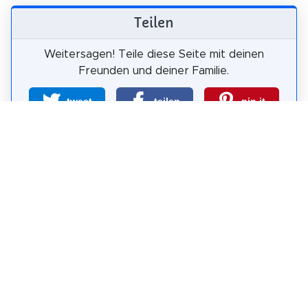
Teilen
Weitersagen! Teile diese Seite mit deinen
Freunden und deiner Familie.
tweet
teilen
pin it
teilen
teilen
mail
Wie wahrscheinlich ist es, dass du uns
weiterempfiehlst?
0
1
2
3
4
5
6
7
8
9
10