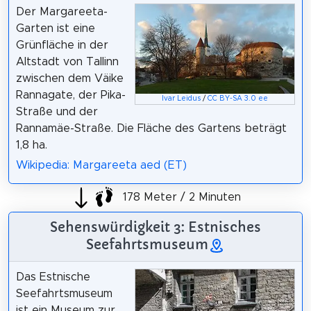
Der Margareeta-
Garten ist eine
Grünfläche in der
Altstadt von Tallinn
zwischen dem Väike
Rannagate, der Pika-
Ivar Leidus
/
CC BY-SA 3.0 ee
Straße und der
Rannamäe-Straße. Die Fläche des Gartens beträgt
1,8 ha.
Wikipedia: Margareeta aed (ET)
178 Meter / 2 Minuten
Sehenswürdigkeit 3: Estnisches
Seefahrtsmuseum
Das Estnische
Seefahrtsmuseum
ist ein Museum zur