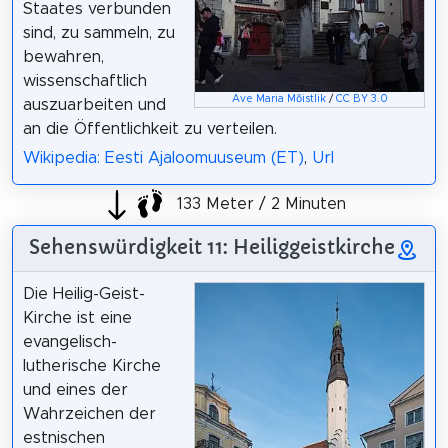
Staates verbunden
sind, zu sammeln, zu
bewahren,
wissenschaftlich
Ave Maria Mõistlik
/
CC BY 3.0
auszuarbeiten und
an die Öffentlichkeit zu verteilen.
Wikipedia: Eesti Ajaloomuuseum (ET)
,
Url
133 Meter / 2 Minuten
Sehenswürdigkeit 11: Heiliggeistkirche
Die Heilig-Geist-
Kirche ist eine
evangelisch-
lutherische Kirche
und eines der
Wahrzeichen der
estnischen