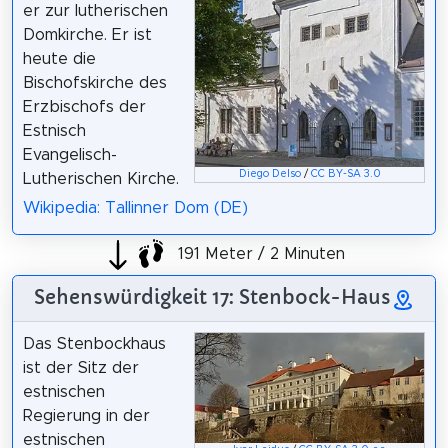
er zur lutherischen
Domkirche. Er ist
heute die
Bischofskirche des
Erzbischofs der
Estnisch
Evangelisch-
Diego Delso
/
CC BY-SA 3.0
Lutherischen Kirche.
Wikipedia: Tallinner Dom (DE)
191 Meter / 2 Minuten
Sehenswürdigkeit 17: Stenbock-Haus
Das Stenbockhaus
ist der Sitz der
estnischen
Regierung in der
estnischen