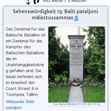
442 Meter / 5 Minuten
Sehenswürdigkeit 15: Balti pataljoni
mälestussammas
Das Denkmal für das
Baltische Bataillon ist
ein Denkmal für die
Kämpfer des
Baltischen Bataillons,
die im
Unabhängigkeitskrie
g gefallen sind. Die
Säule befindet sich
im Innenhof der
Court Street 6 in
Toompea, Tallinn.
Wikipedia: Balti
Ave Maria Mõistlik
/
CC BY-SA 3.0 ee
pataljoni