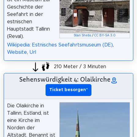
Geschichte der
Seefahrt in der
estnischen
Hauptstadt Tallinn
(Reval).
Stan Shebs
/
CC BY-SA 3.0
Wikipedia: Estnisches Seefahrtsmuseum (DE)
,
Website
,
Url
210 Meter / 3 Minuten
Sehenswürdigkeit 4: Olaikirche
Ticket besorgen
*
Die Olaikirche in
Tallinn, Estland, ist
eine Kirche im
Norden der
Altstadt. Benannt ist