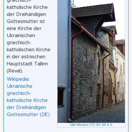
griechisch-
katholische Kirche
der Dreihändigen
Gottesmutter ist
eine Kirche der
Ukrainischen
griechisch-
katholischen Kirche
in der estnischen
Hauptstadt Tallinn
(Reval).
Wikipedia:
Ukrainische
griechisch-
katholische Kirche
der Dreihändigen
Gottesmutter (DE)
Olaf Meister
/
CC BY-SA 4.0