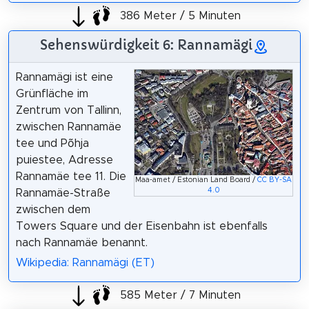
386 Meter / 5 Minuten
Sehenswürdigkeit 6: Rannamägi
Rannamägi ist eine
Grünfläche im
Zentrum von Tallinn,
zwischen Rannamäe
tee und Põhja
puiestee, Adresse
Rannamäe tee 11. Die
Maa-amet / Estonian Land Board /
CC BY-SA
4.0
Rannamäe-Straße
zwischen dem
Towers Square und der Eisenbahn ist ebenfalls
nach Rannamäe benannt.
Wikipedia: Rannamägi (ET)
585 Meter / 7 Minuten