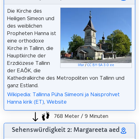
Die Kirche des
Heiligen Simeon und
des weiblichen
Propheten Hanna ist
eine orthodoxe
Kirche in Tallinn, die
Hauptkirche der
Erzdiözese Tallinn
Iifar
/
CC BY-SA 3.0 ee
der EAÕK, die
Kathedralkirche des Metropoliten von Tallinn und
ganz Estland.
Wikipedia: Tallinna Püha Siimeoni ja Naisprohvet
Hanna kirik (ET)
,
Website
768 Meter / 9 Minuten
Sehenswürdigkeit 2: Margareeta aed