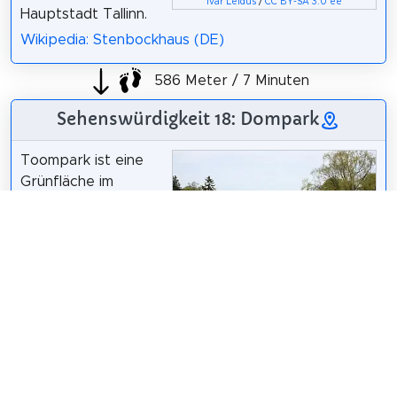
Ivar Leidus
/
CC BY-SA 3.0 ee
Hauptstadt Tallinn.
Wikipedia: Stenbockhaus (DE)
586 Meter / 7 Minuten
Sehenswürdigkeit 18: Dompark
Toompark ist eine
Grünfläche im
Zentrum von Tallinn.
Innerhalb der
Grünfläche gibt es
auch einen Snell-
Teich, der aus einem
Samurai
/
CC BY-SA 2.5
ehemaligen
Wassergraben entstanden ist, sowie einen
Sportplatz.
Wikipedia: Toompark (ET)