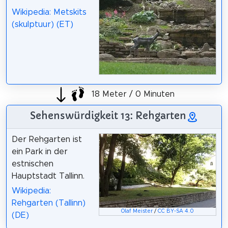
Wikipedia: Metskits
(skulptuur) (ET)
18 Meter / 0 Minuten
Sehenswürdigkeit 13: Rehgarten
Der Rehgarten ist
ein Park in der
estnischen
Hauptstadt Tallinn.
Wikipedia:
Rehgarten (Tallinn)
Olaf Meister
/
CC BY-SA 4.0
(DE)