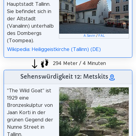
Hauptstadt Tallinn.
Sie befindet sich in
der Altstadt
(Vanalinn) unterhalb
des Dombergs
A.Savin
/
FAL
(Toompea).
Wikipedia: Heiliggeistkirche (Tallinn) (DE)
294 Meter / 4 Minuten
Sehenswürdigkeit 12: Metskits
"The Wild Goat" ist
1929 eine
Bronzeskulptur von
Jaan Korti in der
grünen Gegend der
Nunne Street in
Tallinn.