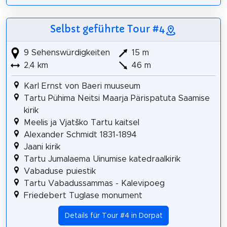
Selbst geführte Tour #4
9 Sehenswürdigkeiten
15 m
2,4 km
46 m
Karl Ernst von Baeri muuseum
Tartu Pühima Neitsi Maarja Pärispatuta Saamise
kirik
Meelis ja Vjatško Tartu kaitsel
Alexander Schmidt 1831-1894
Jaani kirik
Tartu Jumalaema Uinumise katedraalkirik
Vabaduse puiestik
Tartu Vabadussammas - Kalevipoeg
Friedebert Tuglase monument
Details für Tour #4 in Dorpat