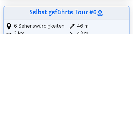
Selbst geführte Tour #6
6 Sehenswürdigkeiten
46 m
3 km
43 m
EELK Tartu Peetri kirik
Tartu (püha) Jüri kirik
Botanischer Garten der Universität Tartu
Tartu Pühima Neitsi Maarja Pärispatuta Saamise
kirik
Tähtvere park
Vabadussõja Tähtvere lahingu mälestussammas
Details für Tour #6 in Dorpat
Teilen