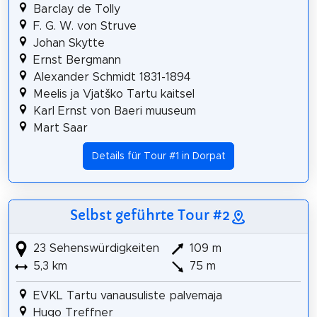
Barclay de Tolly
F. G. W. von Struve
Johan Skytte
Ernst Bergmann
Alexander Schmidt 1831-1894
Meelis ja Vjatško Tartu kaitsel
Karl Ernst von Baeri muuseum
Mart Saar
Details für Tour #1 in Dorpat
Selbst geführte Tour #2
23 Sehenswürdigkeiten
109 m
5,3 km
75 m
EVKL Tartu vanausuliste palvemaja
Hugo Treffner