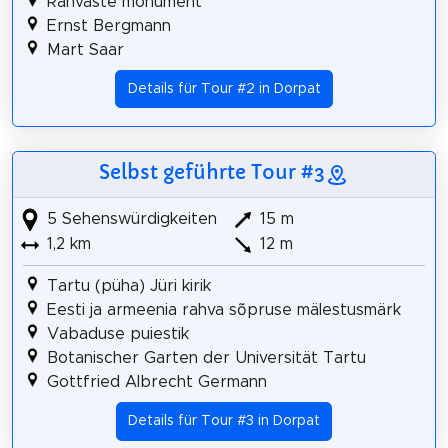
Rahvaste monument
Ernst Bergmann
Mart Saar
Details für Tour #2 in Dorpat
Selbst geführte Tour #3
5 Sehenswürdigkeiten
15 m
1,2 km
12 m
Tartu (püha) Jüri kirik
Eesti ja armeenia rahva sõpruse mälestusmärk
Vabaduse puiestik
Botanischer Garten der Universität Tartu
Gottfried Albrecht Germann
Details für Tour #3 in Dorpat