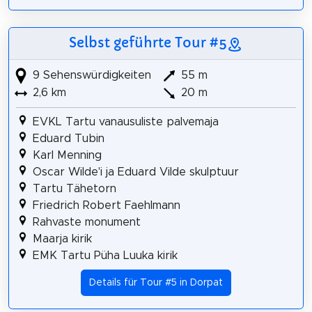
Selbst geführte Tour #5
9 Sehenswürdigkeiten
55 m
2,6 km
20 m
EVKL Tartu vanausuliste palvemaja
Eduard Tubin
Karl Menning
Oscar Wilde'i ja Eduard Vilde skulptuur
Tartu Tähetorn
Friedrich Robert Faehlmann
Rahvaste monument
Maarja kirik
EMK Tartu Püha Luuka kirik
Details für Tour #5 in Dorpat