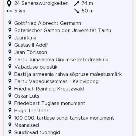
24 Sehenswürdigkeiten
74 m
5 km
50 m
Gottfried Albrecht Germann
Botanischer Garten der Universität Tartu
Jaani kirik
Gustav II Adolf
Jaan Tõnisson
Tartu Jumalaema Uinumise katedraalkirik
Vabaduse puiestik
Eesti ja armeenia rahva sõpruse mälestusmärk
Tartu Vabadussammas - Kalevipoeg
Friedrich Reinhold Kreutzwald
Oskar Luts
Friedebert Tuglase monument
Hugo Treffner
100 000. tartlase sündi tähistav monument
Maanaised
Suudlevad tudengid