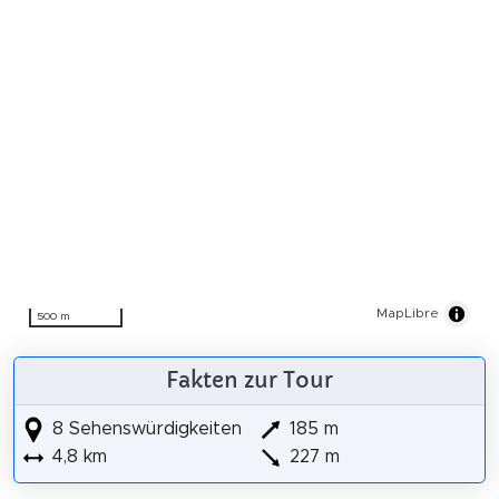
MapLibre
500 m
Fakten zur Tour
8 Sehenswürdigkeiten
185 m
4,8 km
227 m