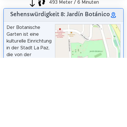
493 Meter / 6 Minuten
Sehenswürdigkeit 8: Jardín Botánico
Der Botanische
Garten ist eine
kulturelle Einrichtung
in der Stadt La Paz,
die von der
Städtischen
Gesellschaft für
Grünflächen, Parks
und Forstwirtschaft
Colaboradores de OpenStreetMap /
CC BY-
(EMAVERDE)
SA 4.0
verwaltet wird, die
der Autonomen Stadtregierung von La Paz
untersteht.
Wikipedia: Jardín Botánico (La Paz) (ES)