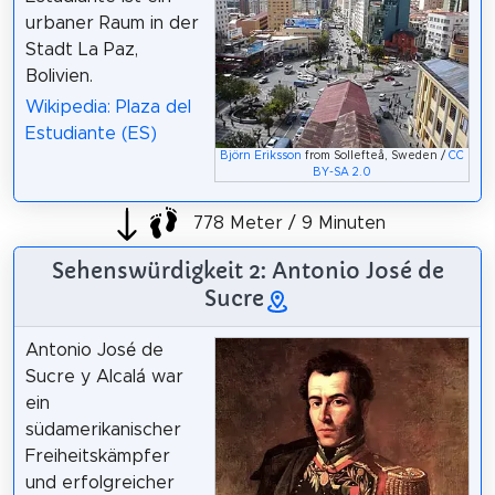
urbaner Raum in der
Stadt La Paz,
Bolivien.
Wikipedia: Plaza del
Estudiante (ES)
Björn Eriksson
from Sollefteå, Sweden /
CC
BY-SA 2.0
778 Meter / 9 Minuten
Sehenswürdigkeit 2: Antonio José de
Sucre
Antonio José de
Sucre y Alcalá war
ein
südamerikanischer
Freiheitskämpfer
und erfolgreicher