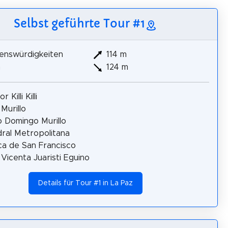
Selbst geführte Tour #1
enswürdigkeiten
114 m
m
124 m
 Killi Killi
 Murillo
 Domingo Murillo
ral Metropolitana
ica de San Francisco
 Vicenta Juaristi Eguino
Details für Tour #1 in La Paz