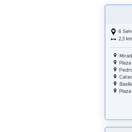
6 Seh
2,3 k
Mirador
Plaza
Pedro
Cated
Basíl
Plaza