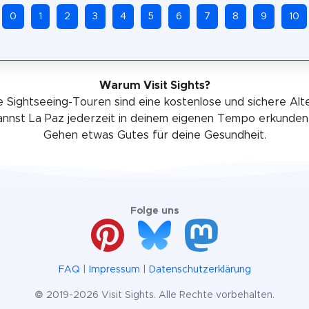
0
1
2
3
4
5
6
7
8
9
10
Warum Visit Sights?
 Sightseeing-Touren sind eine kostenlose und sichere Alt
annst La Paz jederzeit in deinem eigenen Tempo erkunden
Gehen etwas Gutes für deine Gesundheit.
Folge uns
FAQ
|
Impressum
|
Datenschutzerklärung
© 2019-2026 Visit Sights. Alle Rechte vorbehalten.