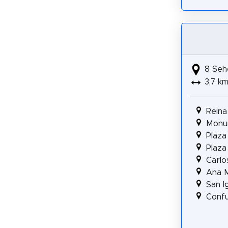
8 Seh
3,7 k
Reina 
Monu
Plaza
Plaza
Carlo
Ana 
San I
Confu