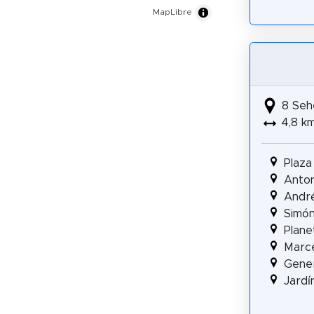
MapLibre
8 Seh
4,8 k
Plaza
Anton
André
Simón
Plane
Marce
Gener
Jardí