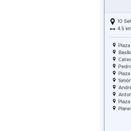
10 Se
4,5 k
Plaza
Basíl
Cated
Pedro
Plaza
Simón
André
Anton
Plaza
Plane