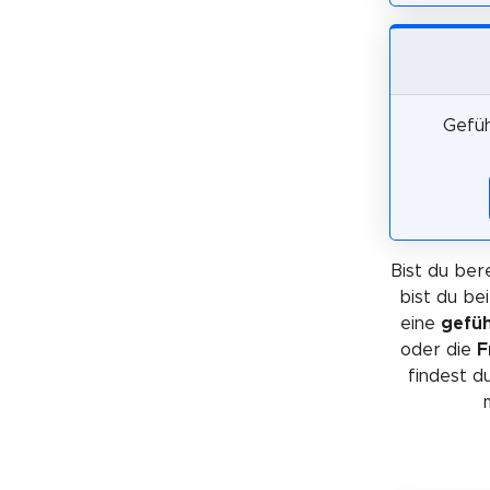
Gefüh
Bist du bere
bist du be
eine
gefüh
oder die
F
findest d