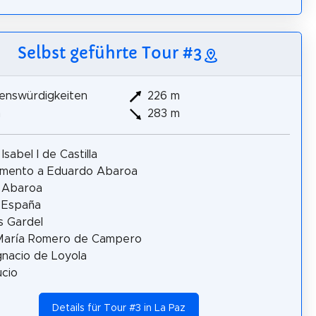
Selbst geführte Tour #3
enswürdigkeiten
226 m
m
283 m
Isabel I de Castilla
mento a Eduardo Abaroa
 Abaroa
 España
s Gardel
María Romero de Campero
gnacio de Loyola
cio
Details für Tour #3 in La Paz