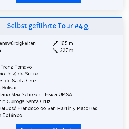
Selbst geführte Tour #4
enswürdigkeiten
185 m
m
227 m
 Franz Tamayo
io José de Sucre
s de Santa Cruz
 Bolívar
tario Max Schreier - Fisica UMSA
lo Quiroga Santa Cruz
al José Francisco de San Martín y Matorras
n Botánico