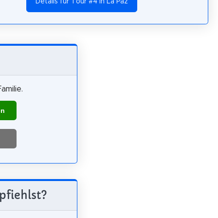
Details für Tour #4 in La Paz
amilie.
en
pfiehlst?