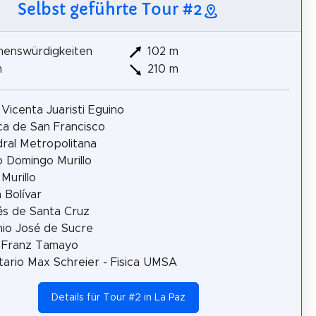
Selbst geführte Tour #2
henswürdigkeiten
102 m
m
210 m
 Vicenta Juaristi Eguino
ica de San Francisco
ral Metropolitana
 Domingo Murillo
 Murillo
 Bolívar
s de Santa Cruz
io José de Sucre
 Franz Tamayo
tario Max Schreier - Fisica UMSA
Details für Tour #2 in La Paz