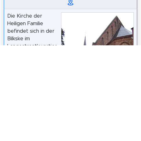
Die Kirche der
Heiligen Familie
befindet sich in der
Bilkske im
Langestraatkwartier,
im Stadtzentrum von
Brügge.
Wikipedia: Heilige
Familiekerk (Brugge)
(NL)
,
Heritage
Website
LimoWreck
/
CC BY-SA 3.0
Teilen