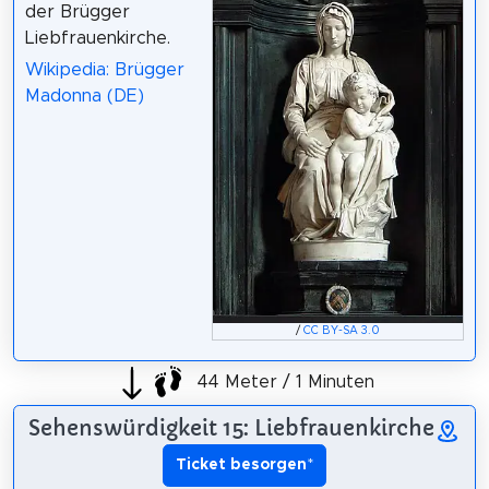
der Brügger
Liebfrauenkirche.
Wikipedia: Brügger
Madonna (DE)
/
CC BY-SA 3.0
44 Meter / 1 Minuten
Sehenswürdigkeit 15: Liebfrauenkirche
Ticket besorgen
*