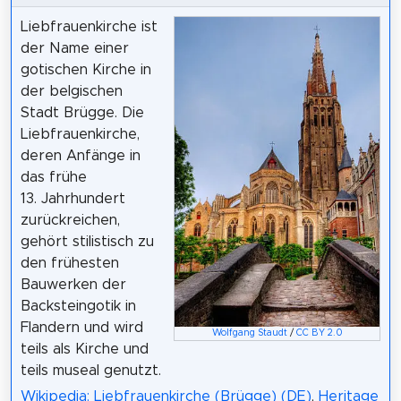
Liebfrauenkirche ist
der Name einer
gotischen Kirche in
der belgischen
Stadt Brügge. Die
Liebfrauenkirche,
deren Anfänge in
das frühe
13. Jahrhundert
zurückreichen,
gehört stilistisch zu
den frühesten
Bauwerken der
Backsteingotik in
Flandern und wird
Wolfgang Staudt
/
CC BY 2.0
teils als Kirche und
teils museal genutzt.
Wikipedia: Liebfrauenkirche (Brügge) (DE)
,
Heritage