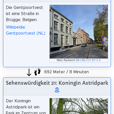
Die Gentpoortvest
ist eine Straße in
Brügge, Belgien.
Wikipedia:
Gentpoortvest (NL)
Marc Ryckaert (
MJJR
) /
CC BY 3.0
692 Meter / 8 Minuten
Sehenswürdigkeit 21: Koningin Astridpark
Der Koningin
Astridpark ist ein
Park im Zentrum von