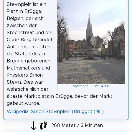
Stevinplein ist ein
Platz in Brügge,
Belgien, der sich
zwischen der
Steenstraat und der
Oude Burg befindet.
Auf dem Platz steht
die Statue des in
Brügge geborenen
Mathematikers und
Physikers Simon
Stevin. Dies war
Spotter2
/
CC BY-SA 3.0
wahrscheinlich der
älteste Marktplatz in Brügge, bevor der Markt
gebaut wurde.
Wikipedia: Simon Stevinplein (Brugge) (NL)
260 Meter / 3 Minuten