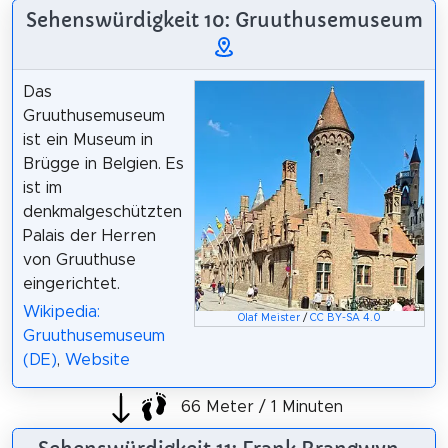
Sehenswürdigkeit 10: Gruuthusemuseum
Das
Gruuthusemuseum
ist ein Museum in
Brügge in Belgien. Es
ist im
denkmalgeschützten
Palais der Herren
von Gruuthuse
eingerichtet.
Wikipedia:
Olaf Meister
/
CC BY-SA 4.0
Gruuthusemuseum
(DE)
,
Website
66 Meter / 1 Minuten