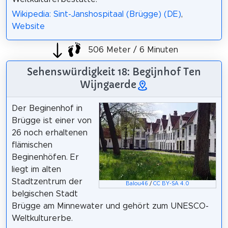
Wikipedia: Sint-Janshospitaal (Brügge) (DE)
,
Website
506 Meter / 6 Minuten
Sehenswürdigkeit 18: Begijnhof Ten
Wijngaerde
Der Beginenhof in
Brügge ist einer von
26 noch erhaltenen
flämischen
Beginenhöfen. Er
liegt im alten
Stadtzentrum der
Balou46
/
CC BY-SA 4.0
belgischen Stadt
Brügge am Minnewater und gehört zum UNESCO-
Weltkulturerbe.