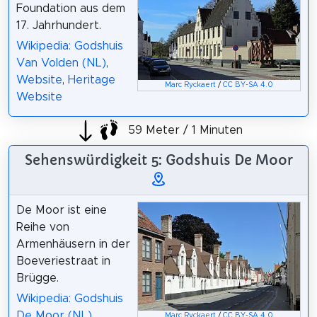
Foundation aus dem
17. Jahrhundert.
Wikipedia: Godshuis
Van Volden (NL)
,
Website
,
Heritage
Marc Ryckaert
/
CC BY-SA 4.0
Website
59 Meter / 1 Minuten
Sehenswürdigkeit 5: Godshuis De Moor
De Moor ist eine
Reihe von
Armenhäusern in der
Boeveriestraat in
Brügge.
Wikipedia: Godshuis
De Moor (NL)
Marc Ryckaert
/
CC BY-SA 4.0