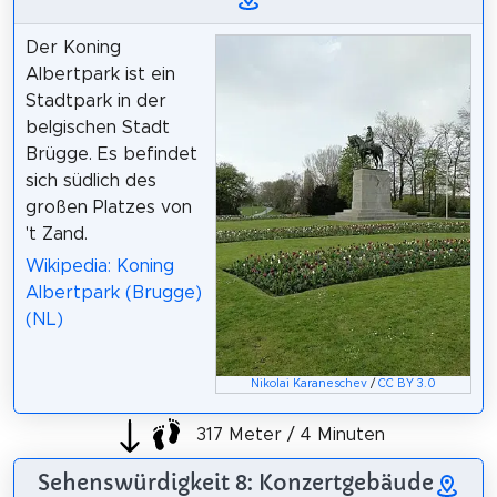
Der Koning
Albertpark ist ein
Stadtpark in der
belgischen Stadt
Brügge. Es befindet
sich südlich des
großen Platzes von
't Zand.
Wikipedia: Koning
Albertpark (Brugge)
(NL)
Nikolai Karaneschev
/
CC BY 3.0
317 Meter / 4 Minuten
Sehenswürdigkeit 8: Konzertgebäude