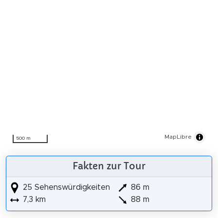
MapLibre
500 m
Fakten zur Tour
25 Sehenswürdigkeiten
86 m
7,3 km
88 m