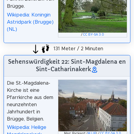
Brügge.
Wikipedia: Koningin
Astridpark (Brugge)
(NL)
/
CC BY-SA 3.0
131 Meter / 2 Minuten
Sehenswürdigkeit 22: Sint-Magdalena en
Sint-Catharinakerk
Die St.-Magdalena-
Kirche ist eine
Pfarrkirche aus dem
neunzehnten
Jahrhundert in
Brügge, Belgien.
Wikipedia: Heilige
Marc Ryckaert (
MJJR
) /
CC BY-SA 3.0