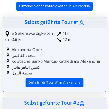
Einzelne Sehenswürdigkeiten in Alexandria
Selbst geführte Tour #1
5 Sehenswürdigkeiten
11 m
0,8 km
12 m
Alexandria Oper
متحف كڤافيس
Koptische Sankt-Markus-Kathedrale Alexandria
كنيس إلياهو هانبي
محطة الرمل
Details für Tour #1 in Alexandria
Selbst geführte Tour #2