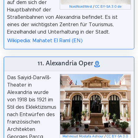
auf dem sich der
NordNordWest
/
CC BY-SA 3.0 de
Hauptbahnhof der
Straßenbahnen von Alexandria befindet. Es ist
eines der wichtigsten Zentren für Tourismus,
Einzelhandel und Unterhaltung in der Stadt.
Wikipedia: Mahatet El Raml (EN)
11. Alexandria Oper
Das Saiyid-Darwīš-
Theater in
Alexandria wurde
von 1918 bis 1921 im
Stil des Eklektizismus
nach Entwürfen des
französischen
Architekten
Georges Parcq
Mahmoud Mostafa Ashour
/
CC BY-SA 3.0