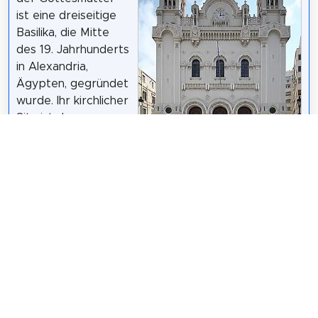
ist eine dreiseitige
Basilika, die Mitte
des 19. Jahrhunderts
in Alexandria,
Ägypten, gegründet
wurde. Ihr kirchlicher
Sitz ist das
Patriarchat von
Alexandria und ganz
Afrika. Die Heilige
Kathedrale dient der
Roland Unger
/
CC BY-SA 3.0
griechischen
Gemeinde von Alexandria. Nach Meinung des
Autors Donald M. Reid wurde die Kathedrale im
"neogotischen statt neobyzantinischen Stil" erbaut.
Die Kathedrale befindet sich in der Nachbarschaft
des Tahrir-Platzes in Alexandria.
Wikipedia: Cathedral of Evangelismos (EN)