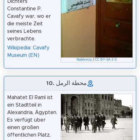
Dichters
Constantine P.
Cavafy war, wo er
die meiste Zeit
seines Lebens
verbrachte.
Wikipedia: Cavafy
Museum (EN)
Nableezy
/
CC BY-SA 3.0
10. محطة الرمل
Mahatet El Raml ist
ein Stadtteil in
Alexandria, Ägypten.
Es verfügt über
einen großen
öffentlichen Platz,