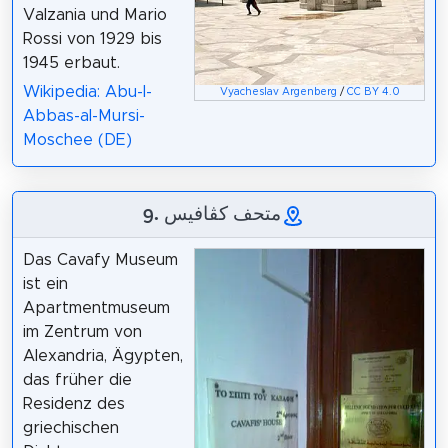
Valzania und Mario
Rossi von 1929 bis
1945 erbaut.
Wikipedia: Abu-l-
Vyacheslav Argenberg
/
CC BY 4.0
Abbas-al-Mursi-
Moschee (DE)
9. متحف كڤافيس
Das Cavafy Museum
ist ein
Apartmentmuseum
im Zentrum von
Alexandria, Ägypten,
das früher die
Residenz des
griechischen