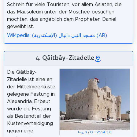
Schrein für viele Touristen, vor allem Asiaten, die
das Mausoleum unter der Moschee besuchen
möchten, das angeblich dem Propheten Daniel
geweiht ist.
Wikipedia: مسجد النبي دانيال (الإسكندرية) (AR)
4. Qāitbāy-Zitadelle
Die Qāitbāy-
Zitadelle ist eine an
der Mittelmeerküste
gelegene Festung in
Alexandria. Erbaut
wurde die Festung
als Bestandteil der
Küstenverteidigung
gegen eine
لا روسا
/
CC BY-SA 3.0