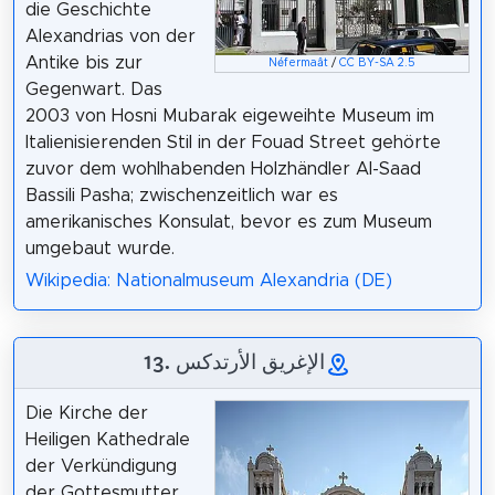
die Geschichte
Alexandrias von der
Antike bis zur
Néfermaât
/
CC BY-SA 2.5
Gegenwart. Das
2003 von Hosni Mubarak eigeweihte Museum im
Italienisierenden Stil in der Fouad Street gehörte
zuvor dem wohlhabenden Holzhändler Al-Saad
Bassili Pasha; zwischenzeitlich war es
amerikanisches Konsulat, bevor es zum Museum
umgebaut wurde.
Wikipedia: Nationalmuseum Alexandria (DE)
13. الإغريق الأرتدكس
Die Kirche der
Heiligen Kathedrale
der Verkündigung
der Gottesmutter