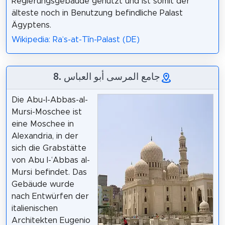
Regierungsgebäude genutzt und ist somit der
älteste noch in Benutzung befindliche Palast
Ägyptens.
Wikipedia: Raʾs-at-Tīn-Palast (DE)
8. جامع المرسى أبو العباس
Die Abu-l-Abbas-al-
Mursi-Moschee ist
eine Moschee in
Alexandria, in der
sich die Grabstätte
von Abu l-ʿAbbas al-
Mursi befindet. Das
Gebäude wurde
nach Entwürfen der
italienischen
Architekten Eugenio