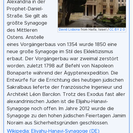
Alexandria in der
Prophet-Daniel-
Straße. Sie gilt als
größte Synagoge
des Mittleren
David Lisbona
from Haifa, Israel /
CC BY 2.0
Ostens. Anstelle
eines Vorgängerbaus von 1354 wurde 1850 eine
neue große Synagoge im Stil des Eklektizismus
erbaut. Der Vorgängerbau war zweimal zerstört
worden, zuletzt 1798 auf Befehl von Napoleon
Bonaparte während der Ägyptenexpedition. Die
Entwürfe für die Errichtung des heutigen jüdischen
Sakralbaus lieferte der französische Ingenieur und
Architekt Léon Barcilon. Trotz des Exodus fast aller
alexandrinischen Juden ist die Elijahu-Hanavi-
Synagoge noch offen. Im Jahre 2012 wurde die
Synagoge zu den hohen jüdischen Feiertagen Jamim
Noraim aus Sicherheitsgründen geschlossen.
Wikipedia: Eliyahu-Hanavi-Synagoge (DE)