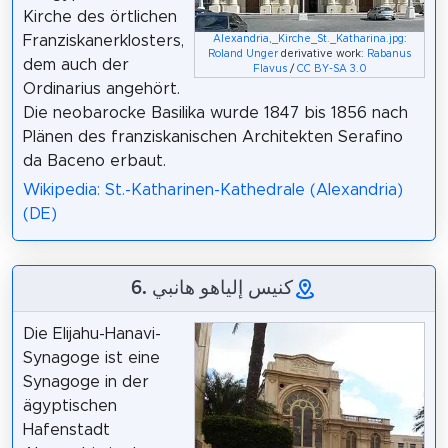
Kirche des örtlichen
Franziskanerklosters,
Alexandria,_Kirche_St._Katharina.jpg
:
Roland Unger
derivative work:
Rabanus
dem auch der
Flavus
/
CC BY-SA 3.0
Ordinarius angehört.
Die neobarocke Basilika wurde 1847 bis 1856 nach
Plänen des franziskanischen Architekten Serafino
da Baceno erbaut.
Wikipedia: St.-Katharinen-Kathedrale (Alexandria)
(DE)
6. كنيس إلياهو هانبي
Die Elijahu-Hanavi-
Synagoge ist eine
Synagoge in der
ägyptischen
Hafenstadt