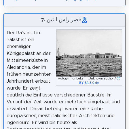
7. قصر راس التين
Der Raʾs-at-Tīn-
Palast ist ein
ehemaliger
Königspalast an der
Mittelmeerküste in
Alexandria, der im
frühen neunzehnten
Autor/-in unbekanntUnknown author /
CC
Jahrhundert erbaut
BY-SA 3.0 de
wurde. Er zeigt
deutlich die Einflüsse verschiedener Baustile. Im
Verlauf der Zeit wurde er mehrfach umgebaut und
erweitert. Daran beteiligt waren eine Reihe
europäischer, meist italienischer Architekten und
Ingenieure. Er wird bis heute als