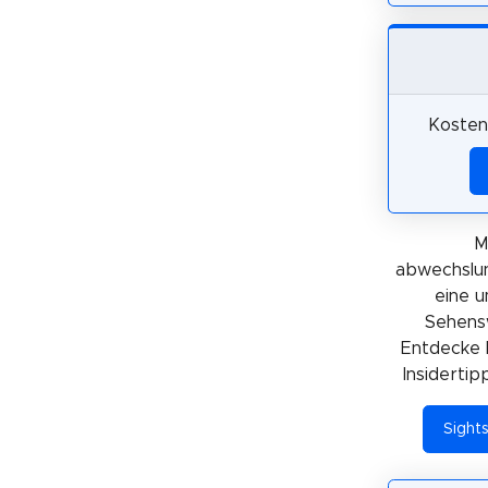
Kosten
M
abwechslun
eine 
Sehensw
Entdecke 
Insidertip
Sight