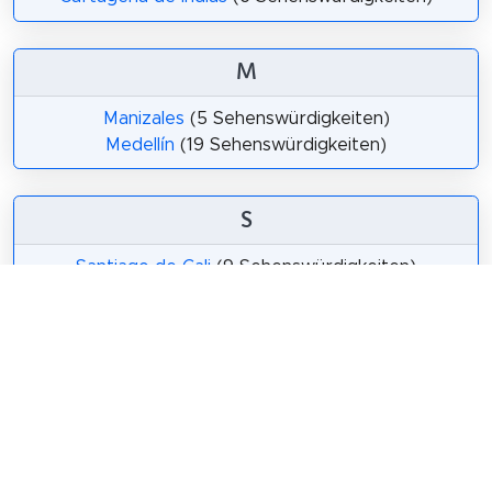
M
Manizales
(5 Sehenswürdigkeiten)
Medellín
(19 Sehenswürdigkeiten)
S
Santiago de Cali
(9 Sehenswürdigkeiten)
Teilen
Weitersagen! Teile diese Seite mit deinen
Freunden und deiner Familie.
tweet
teilen
pin it