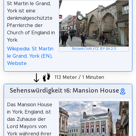
St Martin le Grand,
York ist eine
denkmalgeschützte
Pfarrkirche der
Church of England in
York.
Wikipedia: St Martin
Richard Croft
/
CC BY-SA 2.0
le Grand, York (EN)
,
Website
113 Meter / 1 Minuten
Sehenswürdigkeit 16: Mansion House
Das Mansion House
in York, England, ist
das Zuhause der
Lord Mayors von
York während ihrer