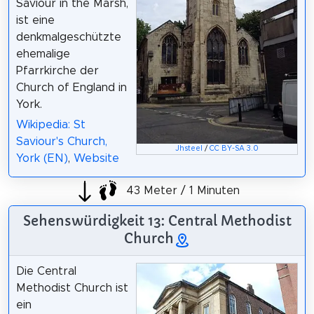
Saviour in the Marsh,
ist eine
denkmalgeschützte
ehemalige
Pfarrkirche der
Church of England in
York.
Wikipedia: St
Saviour's Church,
Jhsteel
/
CC BY-SA 3.0
York (EN)
,
Website
43 Meter / 1 Minuten
Sehenswürdigkeit 13: Central Methodist
Church
Die Central
Methodist Church ist
ein