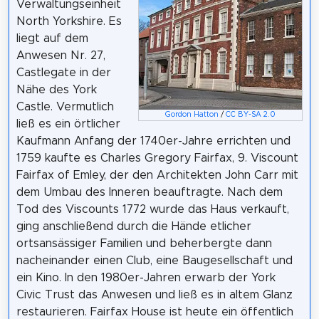
Verwaltungseinheit
North Yorkshire. Es
liegt auf dem
Anwesen Nr. 27,
Castlegate in der
Nähe des York
Castle. Vermutlich
Gordon Hatton
/
CC BY-SA 2.0
ließ es ein örtlicher
Kaufmann Anfang der 1740er-Jahre errichten und
1759 kaufte es Charles Gregory Fairfax, 9. Viscount
Fairfax of Emley, der den Architekten John Carr mit
dem Umbau des Inneren beauftragte. Nach dem
Tod des Viscounts 1772 wurde das Haus verkauft,
ging anschließend durch die Hände etlicher
ortsansässiger Familien und beherbergte dann
nacheinander einen Club, eine Baugesellschaft und
ein Kino. In den 1980er-Jahren erwarb der York
Civic Trust das Anwesen und ließ es in altem Glanz
restaurieren. Fairfax House ist heute ein öffentlich