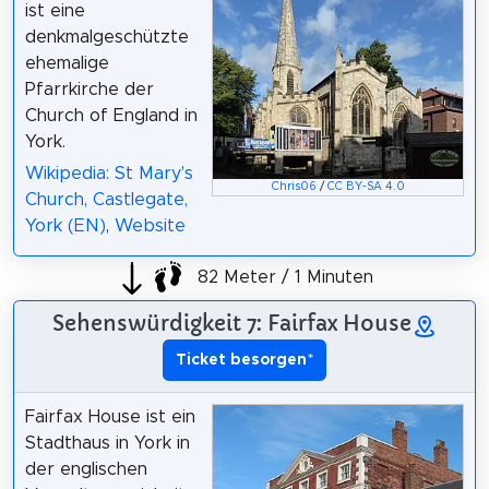
ist eine
denkmalgeschützte
ehemalige
Pfarrkirche der
Church of England in
York.
Wikipedia: St Mary's
Chris06
/
CC BY-SA 4.0
Church, Castlegate,
York (EN)
,
Website
82 Meter / 1 Minuten
Sehenswürdigkeit 7: Fairfax House
Ticket besorgen
*
Fairfax House ist ein
Stadthaus in York in
der englischen