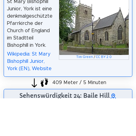
St Mary Bishophill
Junior, York ist eine
denkmalgeschützte
Pfarrkirche der
Church of England
im Stadtteil
Bishophill in York.
Wikipedia: St Mary
Tim Green
/
CC BY 2.0
Bishophill Junior,
York (EN)
,
Website
409 Meter / 5 Minuten
Sehenswürdigkeit 24: Baile Hill
Baile Hill ist ein
künstlicher Mound in
York in England. Es
ist der einzige