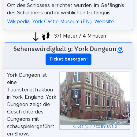
Ort des Schlosses errichtet wurden, im Gefängnis
des Schuldners und im weiblichen Gefängnis.
Wikipedia: York Castle Museum (EN)
,
Website
371 Meter / 4 Minuten
Sehenswürdigkeit 9: York Dungeon
Ticket besorgen
*
York Dungeon ist
eine
Touristenattraktion
in York, England. York
Dungeon zeigt die
Geschichte des
Dungeons mit
schauspielergeführt
Kaly99
(
talk
) /
CC BY-SA 3.0
en Shows,