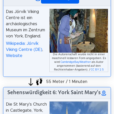
Das Jórvík Viking
Centre ist ein
archäologisches
Museum im Zentrum
von York, England.
Wikipedia: Jórvík
Viking Centre (DE)
,
Die Autorenschaft wurde nicht in einer
Website
maschinell lesbaren Form angegeben. Es
wird
CambridgeBayWeather
als Autor
angenommen (basierend auf den
Rechteinhaber-Angaben). /
CC BY 2.5
55 Meter / 1 Minuten
Sehenswürdigkeit 6: York Saint Mary's
Die St Mary's Church
in Castlegate, York,