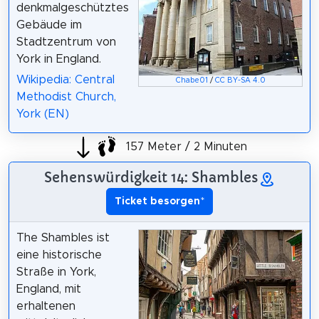
denkmalgeschütztes
Gebäude im
Stadtzentrum von
York in England.
Wikipedia: Central
Chabe01
/
CC BY-SA 4.0
Methodist Church,
York (EN)
157 Meter / 2 Minuten
Sehenswürdigkeit 14: Shambles
Ticket besorgen
*
The Shambles ist
eine historische
Straße in York,
England, mit
erhaltenen