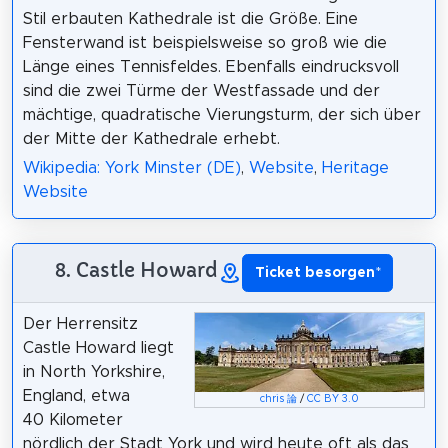
Stil erbauten Kathedrale ist die Größe. Eine
Fensterwand ist beispielsweise so groß wie die
Länge eines Tennisfeldes. Ebenfalls eindrucksvoll
sind die zwei Türme der Westfassade und der
mächtige, quadratische Vierungsturm, der sich über
der Mitte der Kathedrale erhebt.
Wikipedia: York Minster (DE)
,
Website
,
Heritage
Website
8. Castle Howard
Ticket besorgen
*
Der Herrensitz
Castle Howard liegt
in North Yorkshire,
England, etwa
chris
論
/
CC BY 3.0
40 Kilometer
nördlich der Stadt York und wird heute oft als das