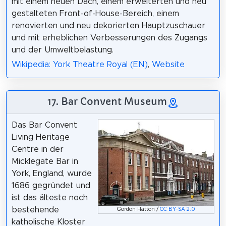
mit einem neuen Dach, einem erweiterten und neu
gestalteten Front-of-House-Bereich, einem
renovierten und neu dekorierten Hauptzuschauer
und mit erheblichen Verbesserungen des Zugangs
und der Umweltbelastung.
Wikipedia: York Theatre Royal (EN)
,
Website
17. Bar Convent Museum
Das Bar Convent
Living Heritage
Centre in der
Micklegate Bar in
York, England, wurde
1686 gegründet und
ist das älteste noch
bestehende
Gordon Hatton /
CC BY-SA 2.0
katholische Kloster