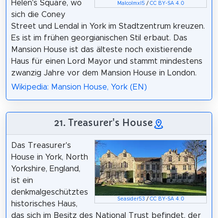
Helen's Square, wo
Malcolmxl5
/
CC BY-SA 4.0
sich die Coney
Street und Lendal in York im Stadtzentrum kreuzen.
Es ist im frühen georgianischen Stil erbaut. Das
Mansion House ist das älteste noch existierende
Haus für einen Lord Mayor und stammt mindestens
zwanzig Jahre vor dem Mansion House in London.
Wikipedia: Mansion House, York (EN)
21. Treasurer's House
Das Treasurer's
House in York, North
Yorkshire, England,
ist ein
denkmalgeschütztes
Seasider53
/
CC BY-SA 4.0
historisches Haus,
das sich im Besitz des National Trust befindet, der