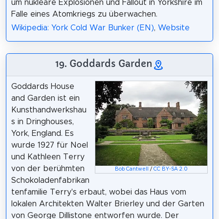
um nukleare Explosionen und Fallout in Yorkshire im
Falle eines Atomkriegs zu überwachen.
Wikipedia: York Cold War Bunker (EN)
,
Website
19. Goddards Garden
Goddards House
and Garden ist ein
Kunsthandwerkshau
s in Dringhouses,
York, England. Es
wurde 1927 für Noel
und Kathleen Terry
von der berühmten
Bob Cantwell
/
CC BY-SA 2.0
Schokoladenfabrikan
tenfamilie Terry's erbaut, wobei das Haus vom
lokalen Architekten Walter Brierley und der Garten
von George Dillistone entworfen wurde. Der