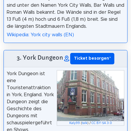
sind unter den Namen York City Walls, Bar Walls und
Roman Walls bekannt. Die Wände sind in der Regel
13 Fuß (4 m) hoch und 6 Fuß (1,8 m) breit. Sie sind
die längsten Stadtmauern Englands.
Wikipedia: York city walls (EN)
3. York Dungeon
Ticket besorgen
*
York Dungeon ist
eine
Touristenattraktion
in York, England. York
Dungeon zeigt die
Geschichte des
Dungeons mit
schauspielergeführt
Kaly99
(
talk
) /
CC BY-SA 3.0
en Shows,