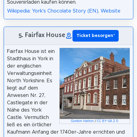
Souvenirladen kaufen können.
Wikipedia: York's Chocolate Story (EN)
,
Website
5. Fairfax House
Ticket besorgen
*
Fairfax House ist ein
Stadthaus in York in
der englischen
Verwaltungseinheit
North Yorkshire. Es
liegt auf dem
Anwesen Nr. 27,
Castlegate in der
Nähe des York
Castle. Vermutlich
Gordon Hatton
/
CC BY-SA 2.0
ließ es ein örtlicher
Kaufmann Anfang der 1740er-Jahre errichten und