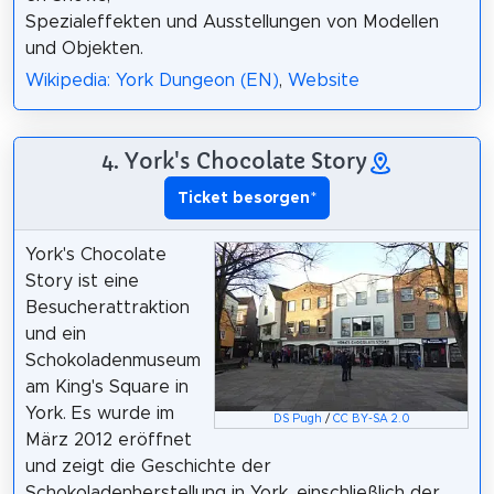
Spezialeffekten und Ausstellungen von Modellen
und Objekten.
Wikipedia: York Dungeon (EN)
,
Website
4. York's Chocolate Story
Ticket besorgen
*
York's Chocolate
Story ist eine
Besucherattraktion
und ein
Schokoladenmuseum
am King's Square in
York. Es wurde im
DS Pugh
/
CC BY-SA 2.0
März 2012 eröffnet
und zeigt die Geschichte der
Schokoladenherstellung in York, einschließlich der