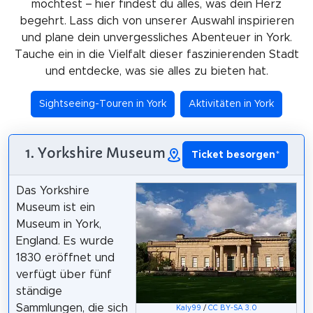
möchtest – hier findest du alles, was dein Herz
begehrt. Lass dich von unserer Auswahl inspirieren
und plane dein unvergessliches Abenteuer in York.
Tauche ein in die Vielfalt dieser faszinierenden Stadt
und entdecke, was sie alles zu bieten hat.
Sightseeing-Touren in York
Aktivitäten in York
1. Yorkshire Museum
Ticket besorgen
*
Das Yorkshire
Museum ist ein
Museum in York,
England. Es wurde
1830 eröffnet und
verfügt über fünf
ständige
Sammlungen, die sich
Kaly99
/
CC BY-SA 3.0