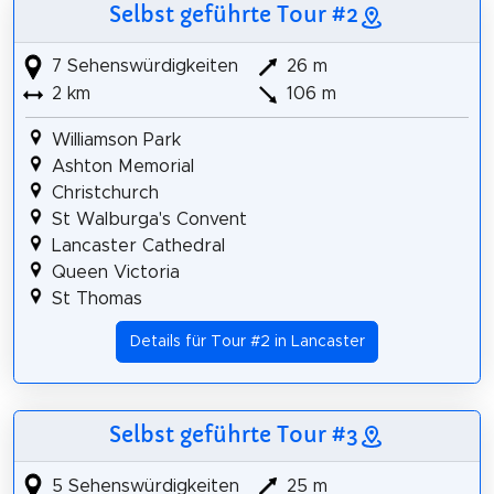
Selbst geführte Tour #2
7 Sehenswürdigkeiten
26 m
2 km
106 m
Williamson Park
Ashton Memorial
Christchurch
St Walburga's Convent
Lancaster Cathedral
Queen Victoria
St Thomas
Details für Tour #2 in Lancaster
Selbst geführte Tour #3
5 Sehenswürdigkeiten
25 m