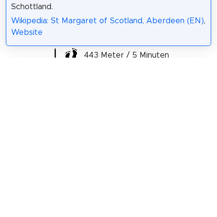
Schottland.
Wikipedia: St Margaret of Scotland, Aberdeen (EN)
,
Website
443 Meter / 5 Minuten
Sehenswürdigkeit 5: Gerrard Street
Baptist Church
Die Gerrard Street Baptist Church befindet sich in
der Stadt Aberdeen in Schottland und ist eine
Baptistengemeinde, die der Baptist Union of
Scotland angeschlossen ist.
Wikipedia: Gerrard Street Baptist Church (EN)
Teilen