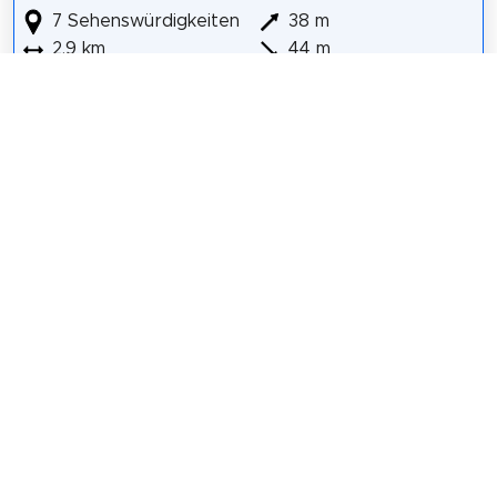
7 Sehenswürdigkeiten
38 m
2,9 km
44 m
Savannah Historic District
Owens-Thomas House
Wright Square
U.S. Customs and Border Protection
Yamacraw Bluff
First African Baptist Church
First Bryan Baptist Church
Details für Tour #3 in Savannah
Teilen
Weitersagen! Teile diese Seite mit deinen
Freunden und deiner Familie.