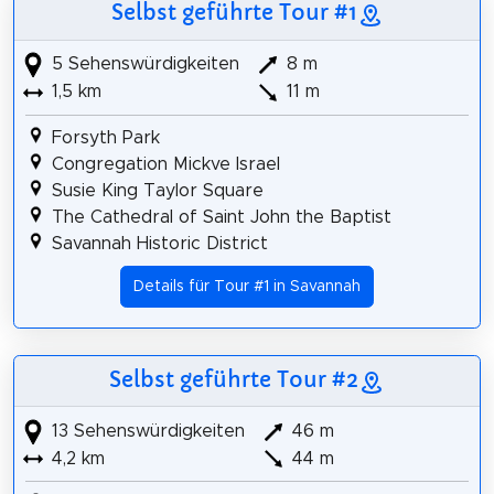
Selbst geführte Tour #1
5 Sehenswürdigkeiten
8 m
1,5 km
11 m
Forsyth Park
Congregation Mickve Israel
Susie King Taylor Square
The Cathedral of Saint John the Baptist
Savannah Historic District
Details für Tour #1 in Savannah
Selbst geführte Tour #2
13 Sehenswürdigkeiten
46 m
4,2 km
44 m