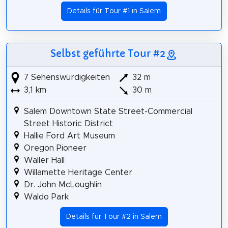
Details für Tour #1 in Salem
Selbst geführte Tour #2
7 Sehenswürdigkeiten
32 m
3,1 km
30 m
Salem Downtown State Street-Commercial
Street Historic District
Hallie Ford Art Museum
Oregon Pioneer
Waller Hall
Willamette Heritage Center
Dr. John McLoughlin
Waldo Park
Details für Tour #2 in Salem