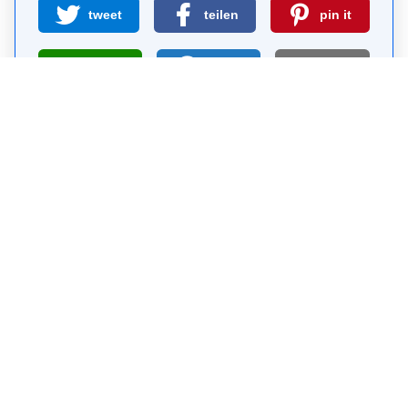
tweet
teilen
pin it
teilen
teilen
mail
Wie wahrscheinlich ist es, dass du uns
weiterempfiehlst?
0
1
2
3
4
5
6
7
8
9
10
Warum Visit Sights?
Selbst-geführte Sightseeing-Touren sind eine
kostenlose und sichere Alternative zu Bus-Touren.