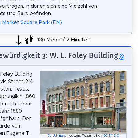
erträgen, in denen sich eine Vielzahl von
ts und Bars befinden.
: Market Square Park (EN)
136 Meter / 2 Minuten
würdigkeit 3: W. L. Foley Building
Foley Building
avis Street 214-
uston, Texas,
prünglich 1860
nd nach einem
Jahr 1889
ufgebaut. Der
urde vom
en Eugene T.
Ed Uthman
, Houston, Texas, USA /
CC BY 3.0