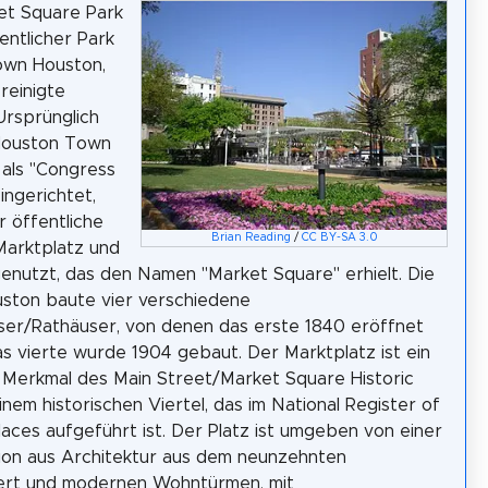
et Square Park
fentlicher Park
own Houston,
reinigte
Ursprünglich
Houston Town
als "Congress
ingerichtet,
 öffentliche
Brian Reading
/
CC BY-SA 3.0
 Marktplatz und
enutzt, das den Namen "Market Square" erhielt. Die
ston baute vier verschiedene
er/Rathäuser, von denen das erste 1840 eröffnet
s vierte wurde 1904 gebaut. Der Marktplatz ist ein
 Merkmal des Main Street/Market Square Historic
einem historischen Viertel, das im National Register of
Places aufgeführt ist. Der Platz ist umgeben von einer
ion aus Architektur aus dem neunzehnten
ert und modernen Wohntürmen, mit