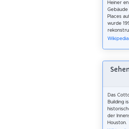
Heiner en
Gebäude w
Places au
wurde 19
rekonstrui
Wikipedia:
Sehen
Das Cott
Building is
historisc
der Innen
Houston.