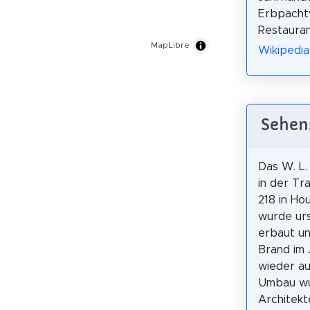
Erbpachtv
Restauran
MapLibre
Wikipedia
Sehens
Das W. L. 
in der Tr
218 in Ho
wurde urs
erbaut u
Brand im 
wieder a
Umbau w
Architekt