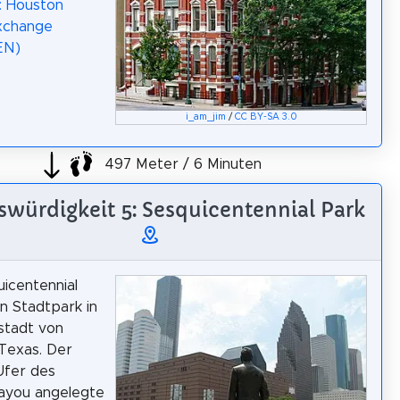
: Houston
xchange
(EN)
i_am_jim
/
CC BY-SA 3.0
497 Meter / 6 Minuten
würdigkeit 5: Sesquicentennial Park
icentennial
in Stadtpark in
stadt von
Texas. Der
Ufer des
Bayou angelegte