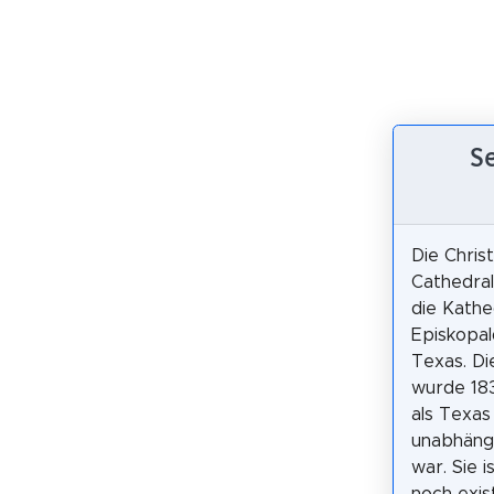
S
Die Chris
Cathedral
die Kathe
Episkopal
Texas. D
wurde 18
als Texas
unabhäng
war. Sie i
noch exis