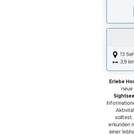
13 Se
3,9 k
Erlebe Ho
neue
Sightse
Information
Aktivit
solltest
erkunden m
einer lebha