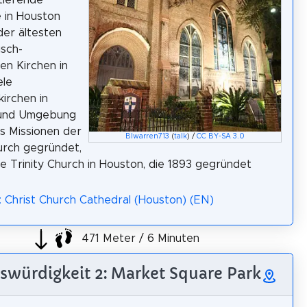
 in Houston
der ältesten
isch-
hen Kirchen in
ele
kirchen in
und Umgebung
s Missionen der
Blwarren713
(
talk
) /
CC BY-SA 3.0
urch gegründet,
die Trinity Church in Houston, die 1893 gegründet
: Christ Church Cathedral (Houston) (EN)
471 Meter / 6 Minuten
swürdigkeit 2: Market Square Park