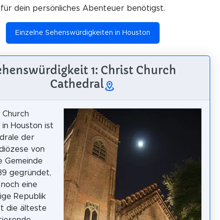
für dein persönliches Abenteuer benötigst.
Einzelne Sehenswürdigkeiten in Houston
ehenswürdigkeit 1: Christ Church
Cathedral
t Church
 in Houston ist
drale der
diözese von
ie Gemeinde
39 gegründet,
 noch eine
ige Republik
st die älteste
tierende