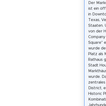
Der Mark
ist ein öf
in Downt
Texas, Ve
Staaten. 
von der 
Company 
Square" e
wurde der
Platz als
Rathaus g
Stadt Hou
Markthäus
wurde. Da
zentrales
District, 
Historic 
Kombinat
Jahrhund