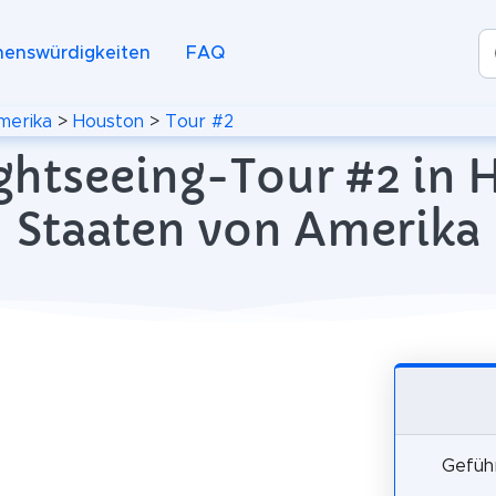
henswürdigkeiten
FAQ
merika
>
Houston
>
Tour #2
ghtseeing-Tour #2 in 
Staaten von Amerika
Geführ