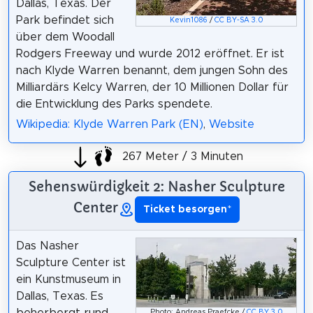
Dallas, Texas. Der
Park befindet sich
Kevin1086
/
CC BY-SA 3.0
über dem Woodall
Rodgers Freeway und wurde 2012 eröffnet. Er ist
nach Klyde Warren benannt, dem jungen Sohn des
Milliardärs Kelcy Warren, der 10 Millionen Dollar für
die Entwicklung des Parks spendete.
Wikipedia: Klyde Warren Park (EN)
,
Website
267 Meter / 3 Minuten
Sehenswürdigkeit 2: Nasher Sculpture
Center
Ticket besorgen
*
Das Nasher
Sculpture Center ist
ein Kunstmuseum in
Dallas, Texas. Es
beherbergt rund
Photo: Andreas Praefcke /
CC BY 3.0