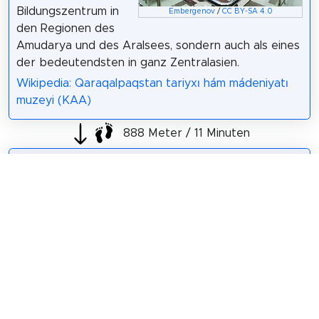
Bildungszentrum in
Embergenov
/
CC BY-SA 4.0
den Regionen des
Amudarya und des Aralsees, sondern auch als eines
der bedeutendsten in ganz Zentralasien.
Wikipedia: Qaraqalpaqstan tariyxı hám mádeniyatı
muzeyi (KAA)
888 Meter / 11 Minuten
Sehenswürdigkeit 5: Berdaq Ǵarǵabay ulı
Berdaq, bürgerlich Berdimurat, war ein
karakalpakischer Dichter. Er war einer der
wichtigsten Dichter auf Karakalpakisch und gilt als
Begründer der modernen karakalpakischen
Literatur.
Wikipedia: Berdaq (DE)