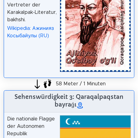
Vertreter der
Karakalpak-Literatur,
bakhshi.
Wikipedia: Ажинияз
Косыбайулы (RU)
58 Meter / 1 Minuten
Sehenswürdigkeit 3: Qaraqalpaqstan
bayraǵı
Die nationale Flagge
der Autonomen
Republik