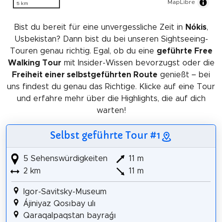
MapLibre
5 km
Bist du bereit für eine unvergessliche Zeit in
Nókis
,
Usbekistan? Dann bist du bei unseren Sightseeing-
Touren genau richtig. Egal, ob du eine
geführte Free
Walking Tour
mit Insider-Wissen bevorzugst oder die
Freiheit einer selbstgeführten Route
genießt – bei
uns findest du genau das Richtige. Klicke auf eine Tour
und erfahre mehr über die Highlights, die auf dich
warten!
Selbst geführte Tour #1
5 Sehenswürdigkeiten
11 m
2 km
11 m
Igor-Savitsky-Museum
Ájiniyaz Qosıbay ulı
Qaraqalpaqstan bayraǵı