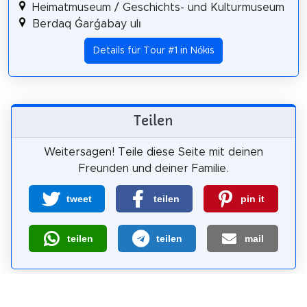
Heimatmuseum / Geschichts- und Kulturmuseum
Berdaq Ǵarǵabay ulı
Details für Tour #1 in Nókis
Teilen
Weitersagen! Teile diese Seite mit deinen
Freunden und deiner Familie.
tweet
teilen
pin it
teilen
teilen
mail