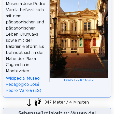
Museum José Pedro
Varela befasst sich
mit dem
pädagogischen und
pädagogischen
Leben Uruguays
sowie mit der
Baldrian-Reform. Es
befindet sich in der
Nähe der Plaza
Cagancha in
Montevideo.
Wikipedia: Museo
Fedaro
/
CC BY-SA 3.0
Pedagógico José
Pedro Varela (ES)
347 Meter / 4 Minuten
Sehenswürdigkeit 11: Museo del