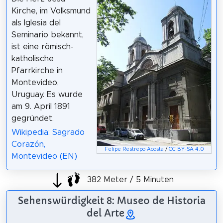
Kirche, im Volksmund
als Iglesia del
Seminario bekannt,
ist eine römisch-
katholische
Pfarrkirche in
Montevideo,
Uruguay. Es wurde
am 9. April 1891
gegründet.
Wikipedia: Sagrado
Corazón,
Felipe Restrepo Acosta
/
CC BY-SA 4.0
Montevideo (EN)
382 Meter / 5 Minuten
Sehenswürdigkeit 8: Museo de Historia
del Arte