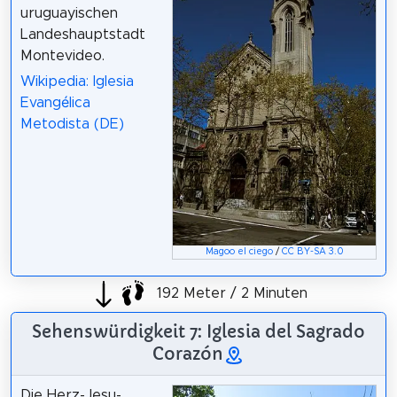
uruguayischen
Landeshauptstadt
Montevideo.
Wikipedia: Iglesia
Evangélica
Metodista (DE)
Magoo el ciego
/
CC BY-SA 3.0
192 Meter / 2 Minuten
Sehenswürdigkeit 7: Iglesia del Sagrado
Corazón
Die Herz-Jesu-