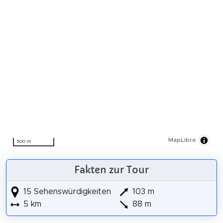
MapLibre
500 m
Fakten zur Tour
15 Sehenswürdigkeiten
103 m
5 km
88 m