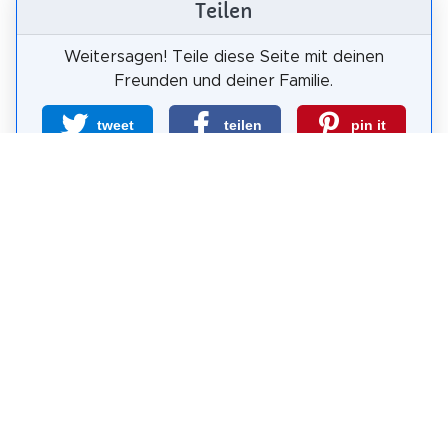
Teilen
Weitersagen! Teile diese Seite mit deinen
Freunden und deiner Familie.
tweet
teilen
pin it
teilen
teilen
mail
Wie wahrscheinlich ist es, dass du uns
weiterempfiehlst?
0
1
2
3
4
5
6
7
8
9
10