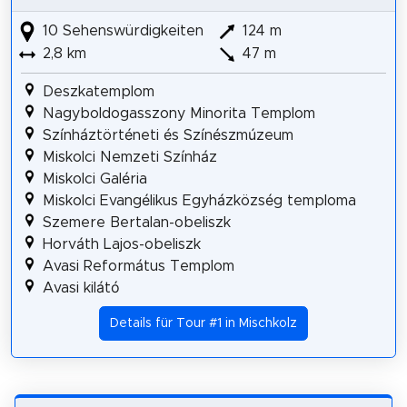
10 Sehenswürdigkeiten
124 m
2,8 km
47 m
Deszkatemplom
Nagyboldogasszony Minorita Templom
Színháztörténeti és Színészmúzeum
Miskolci Nemzeti Színház
Miskolci Galéria
Miskolci Evangélikus Egyházközség temploma
Szemere Bertalan-obeliszk
Horváth Lajos-obeliszk
Avasi Református Templom
Avasi kilátó
Details für Tour #1 in Mischkolz